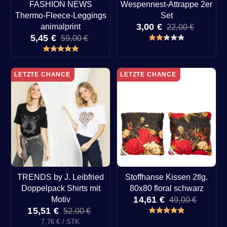
FASHION NEWS
Wespennest-Attrappe 2er
Thermo-Fleece-Leggings
Set
3,00 €
animalprint
22,00 €
5,45 €
59,00 €
LETZTE CHANCE
LETZTE CHANCE
TRENDS by J. Leibfried
Stoffhanse Kissen 2tlg.
Doppelpack Shirts mit
80x80 floral schwarz
14,61 €
Motiv
49,00 €
15,51 €
52,00 €
7,76 € / STK