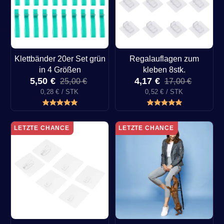
Klettbänder 20er Set grün
Regalauflagen zum
in 4 Größen
kleben 8stk.
5,50 €
4,17 €
25,00 €
17,00 €
0,28 € / STK
0,52 € / STK
LETZTE CHANCE
LETZTE CHANCE