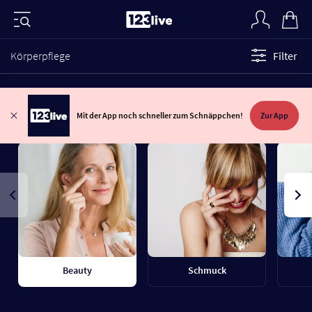
Körperpflege
Filter
Mit der App noch schneller zum Schnäppchen!
Zur App
Beauty
Schmuck