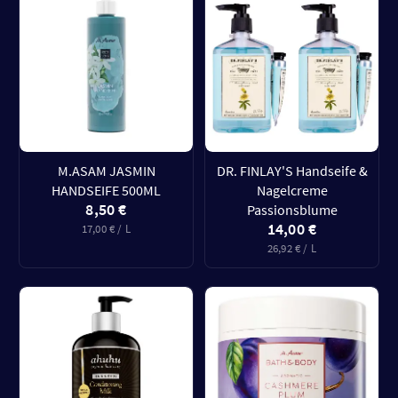
M.ASAM JASMIN
DR. FINLAY'S Handseife &
HANDSEIFE 500ML
Nagelcreme
8,50 €
Passionsblume
14,00 €
17,00 € / L
26,92 € / L