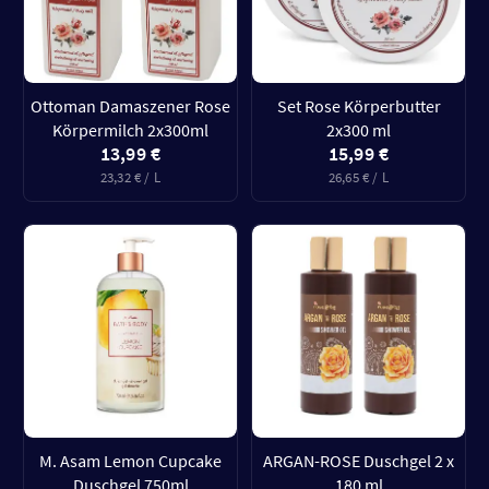
Ottoman Damaszener Rose
Set Rose Körperbutter
Körpermilch 2x300ml
2x300 ml
13,99 €
15,99 €
23,32 € / L
26,65 € / L
M. Asam Lemon Cupcake
ARGAN-ROSE Duschgel 2 x
Duschgel 750ml
180 ml