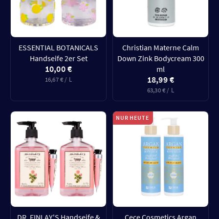
ESSENTIAL BOTANICALS
Christian Materne Calm
Handseife 2er Set
Down Zink Bodycream 300
10,00 €
ml
18,99 €
16,67 € / L
63,30 € / L
NUR HEUTE
DR. FINLAY'S Handseife &
Cece Cosmetics Argan