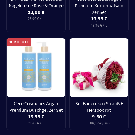
Nagelcreme Rose & Orange
Premium Körperbalsam
13,00 €
2er Set
19,99 €
25,00 € / L
49,98 € / L
NUR HEUTE
Cece Cosmetics Argan
Set Baderosen Strauß +
Premium Duschgel 2er Set
Herzbox rot
15,99 €
9,50 €
26,65 € / L
186,27 € / KG