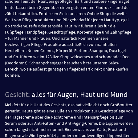
schöner Teint der Haut, ein gepflegter Bart und saubere Fingernägel
hinterlassen beim Gegenüber einen guten ersten Eindruck – und der
zählt bekanntlich. Entdecken Sie in unserem Online Shop die weite
Welt von Pflegeprodukten und Pflegebedarf für jeden Hauttyp, egal
ob trockene, reife oder sensible Haut. Wir führen alles für die
Fußpflege, Handpflege, Gesichtspflege, Körperpflege und Zahnpflege
– für Männer und Frauen. Und natürlich kommen unsere
hochwertigen Pflege-Produkte ausschließlich von namhaften
Herstellern. Neben Cremes, Körperöl, Parfum, Shampoo, Duschgel
und Co. führen wir im 123.live Shop wirksames und schonendes Deo
(Deodorant). Schnäppchenjäger besuchen bitte unseren Sales-
Bereich, wo sie äußerst günstigen Pflegebedarf direkt online kaufen
können.
Gesicht
: alles für Augen, Haut und Mund
Melkfett für die Haut des Gesichts, das hat vielleicht noch Großmutter
gereicht. Heute gibt es eine Fülle an Produkten zur Gesichtspflege von
der Tagescreme über die Nachtcreme und Intensivpflege bis zum
Serum oder zur Anti-Falten- und Anti-Aging-Creme. Die Lippen werden
schon längst nicht mehr nur mit Bienenwachs vor Kälte, Frost und
Regen sowie Wind geschützt, sondern mit aufwendigen Lippenstiften