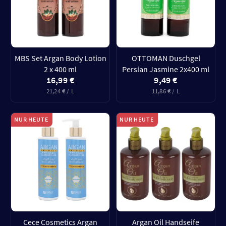
MBS Set Argan Body Lotion
OTTOMAN Duschgel
2 x 400 ml
Persian Jasmine 2x400 ml
16,99 €
9,49 €
21,24 € / L
11,86 € / L
NUR HEUTE
NUR HEUTE
Cece Cosmetics Argan
Argan Oil Handseife