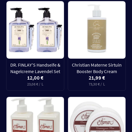
DR. FINLAY'S Handseife &
Christian Materne Sirtuin
Nagelcreme Lavendel Set
Booster Body Cream
12,00 €
21,99 €
23,08 € / L
73,30 € / L