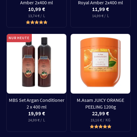
Amber 2x400 ml
Royal Amber 2x400 ml
10,99 €
11,99 €
13,74 € / L
14,99 € / L
NUR HEUTE
MBS Set Argan Conditioner
M.Asam JUICY ORANGE
2 x 400 ml
PEELING 1200g
19,99 €
22,99 €
24,99 € / L
19,16 € / KG