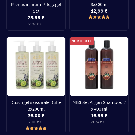
Premium Intim-Pflegegel
3x300ml
12,99 €
Set
23,99 €
59,98 € / L
NUR HEUTE
Duschgel saisonale Düfte
MBS Set Argan Shampoo 2
3x200ml
x 400 ml
36,00 €
16,99 €
60,00 € / L
21,24 € / L