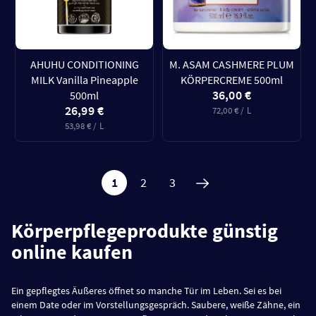
AHUHU CONDITIONING
M. ASAM CASHMERE PLUM
MILK Vanilla Pineapple
KÖRPERCREME 500ml
36,00 €
500ml
26,99 €
72,00 € / L
53,98 € / L
1
2
3
Körperpflegeprodukte günstig
online kaufen
Ein gepflegtes Äußeres öffnet so manche Tür im Leben. Sei es bei
einem Date oder im Vorstellungsgespräch. Saubere, weiße Zähne, ein