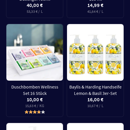
40,00 €
14,99 €
53,33 € / L
41,64 € / L
Duschbomben Wellness
Baylis & Harding Handseife
Set 16 Stück
Lemon & Basil 3er-Set
10,00 €
16,00 €
15,63 € / KG
10,67 € / L