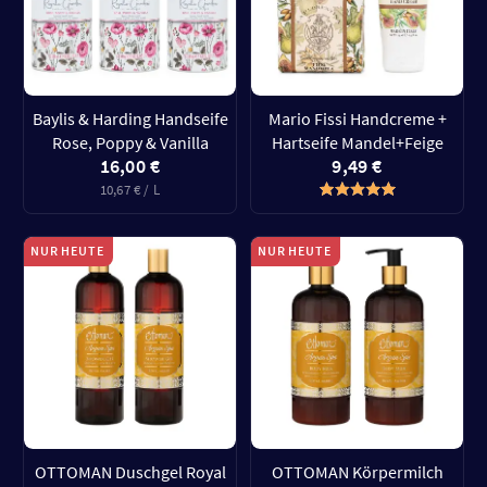
Baylis & Harding Handseife
Mario Fissi Handcreme +
Rose, Poppy & Vanilla
Hartseife Mandel+Feige
16,00 €
9,49 €
10,67 € / L
NUR HEUTE
NUR HEUTE
OTTOMAN Duschgel Royal
OTTOMAN Körpermilch