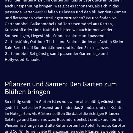
Nach der harten Arbeit im Garten soll das private Glück im Grünen
auch Entspannung bringen. Was gibt es schöneres, als sich in das
passende Garten-
Möbel
fallen zu lassen und den blühenden Blumen
und flatternden Schmetterlingen zuzusehen? Bei uns finden Sie
Gartenmöbel, Balkonmöbel und Terrassenmöbel aus Rattan,
Kunststoff oder Holz. Natürlich bieten wir auch immer wieder
Sonnenliegen, Liegestühle, Sonnenschirme und passende
Gartenstühle, Outdoor-Tische und Schirmständer an. Achten Sie im
Sale-Bereich auf Sonderaktionen und kaufen Sie ein ganzes
Gartenmöbel-Set günstig samt passender Gartenliege und
Hollywood-Schaukel.
Pflanzen und Samen: Den Garten zum
Blühen bringen
So richtig schön im Garten ist es nur, wenn alles blüht, wächst und
gedeiht – sei es der Rosenstrauch oder das Gemüse und die Kräuter
im Nutzgarten. Als Gärtner sollten Sie dabei die richtigen Pflanzen,
Setzlinge und Samen nutzen. Besonders beliebt sind aktuell bunte
Wiesenmischungen und alte Kultursorten für Apfel, Tomate, Karotte
und Co. Wir führen viele Pflanzensamen oder Pflanzenzwiebeln, die