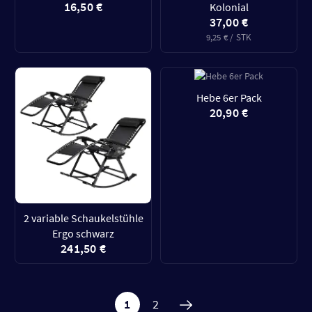
16,50 €
Kolonial
37,00 €
9,25 € / STK
Hebe 6er Pack
20,90 €
2 variable Schaukelstühle
Ergo schwarz
241,50 €
1
2