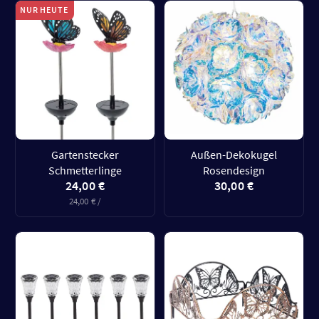
NUR HEUTE
Gartenstecker
Außen-Dekokugel
Schmetterlinge
Rosendesign
24,00 €
30,00 €
24,00 € /