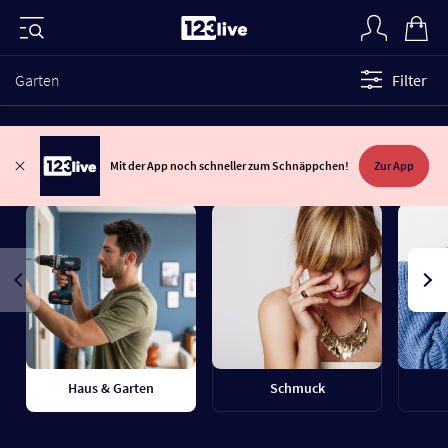
Garten
Filter
Mit der App noch schneller zum Schnäppchen!
Zur App
Haus & Garten
Schmuck