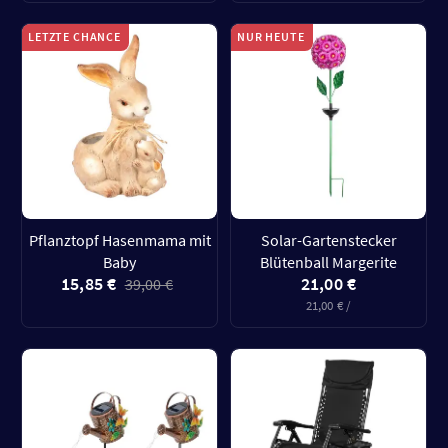
LETZTE CHANCE
NUR HEUTE
Pflanztopf Hasenmama mit
Solar-Gartenstecker
Baby
Blütenball Margerite
15,85 €
21,00 €
39,00 €
21,00 € /