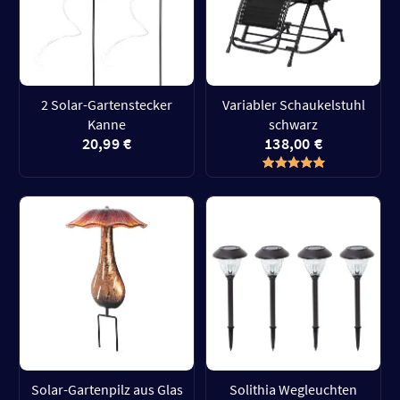
2 Solar-Gartenstecker
Variabler Schaukelstuhl
Kanne
schwarz
20,99 €
138,00 €
Solar-Gartenpilz aus Glas
Solithia Wegleuchten