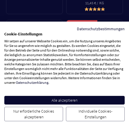
11,45 € / KG
LETZTE CHANCE
Datenschutzbestimmungen
Loch- und Ösenzangen-Set
Embroidery set Blumen &
Cookie-Einstellungen
11,90 €
Bienen 15,2cm
Wir setzen auf unserer Webseite Cookies ein, um die Nutzung unseres Angebotes
3,95 €
24,00 €
für Sie so angenehm wie möglich zu gestalten. Es werden Cookies eingesetzt, die
für den Betrieb der Seite und für den Onlineshop notwendig sind, sowie solche,
die lediglich zu anonymen Statistikzwecken, für Komforteinstellungen oder zur
Anzeige personalisierter Inhalte genutzt werden. Sie können selbst entscheiden,
welche Kategorien Sie zulassen möchten. Bitte beachten Sie, dass auf Basis Ihrer
Ersatz Baumwollfilter für
Eaxus LED Solar Glaswürfel
Einstellungen womöglich nicht mehr alle Funktionalitäten der Seite zur Verfügung
stehen. Ihre Einwilligung können Sie jederzeit in der Datenschutzerklärung oder
Duschkopf, 8er Set
Outdoor
unter den Cookieeinstellungen widerrufen. Weitere Informationen finden Sie in
21,99 €
9,49 €
unserer
Datenschutzerklärung
.
Alle akzeptieren
Klemmsatz 4er Set
Solar Lichterkette Exzellent
Nur erforderliche Cookies
6,49 €
Individuelle Cookies-
29,90 €
akzeptieren
Einstellungen