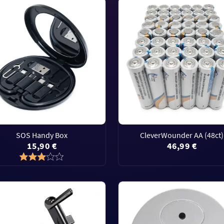
SOS Handy Box
CleverWounder AA (48ct)
15,90 €
46,99 €