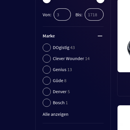
Von:
Bis:
Marke
DOgistig
43
Clever Wounder
14
Genius
13
Güde
8
Denver
5
Bosch
1
Alle anzeigen