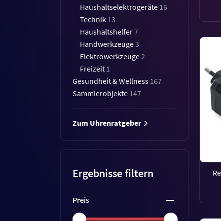
Haushaltselektrogeräte
16
Technik
13
Haushaltshelfer
7
Handwerkzeuge
3
Elektrowerkzeuge
2
Freizeit
1
Gesundheit & Wellness
167
Sammlerobjekte
147
Zum Uhrenratgeber
Ergebnisse filtern
Re
Preis