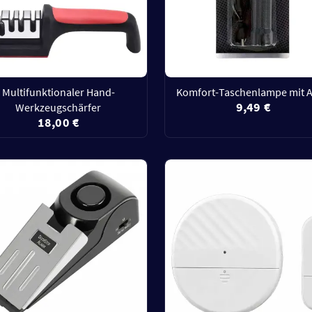
Multifunktionaler Hand-
Komfort-Taschenlampe mit 
9,49 €
Werkzeugschärfer
18,00 €