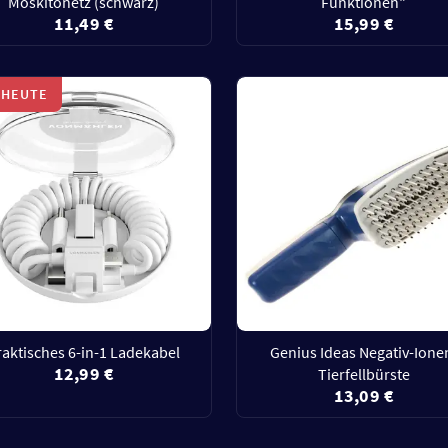
Moskitonetz (schwarz)
Funktionen"
11,49 €
15,99 €
 HEUTE
raktisches 6-in-1 Ladekabel
Genius Ideas Negativ-Ione
12,99 €
Tierfellbürste
13,09 €