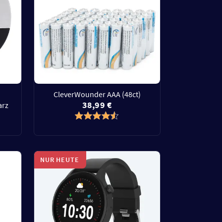
CleverWounder AAA (48ct)
38,99 €
arz
NUR HEUTE