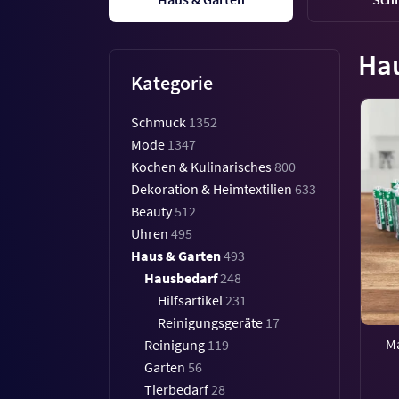
Ha
Kategorie
Schmuck
1352
Mode
1347
Kochen & Kulinarisches
800
Dekoration & Heimtextilien
633
Beauty
512
Uhren
495
Haus & Garten
493
Hausbedarf
248
Hilfsartikel
231
Reinigungsgeräte
17
Ma
Reinigung
119
Garten
56
Tierbedarf
28