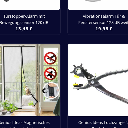
Türstopper-Alarm mit
Vibrationsalarm Tür &
Bewegungssensor 120 dB
Fenstersensor 125 dB wei
13,49 €
19,99 €
Genius Ideas Magnetisches
Genius Ideas Lochzange "