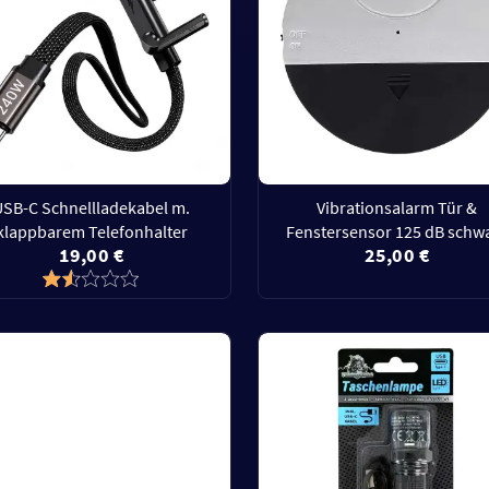
USB-C Schnellladekabel m.
Vibrationsalarm Tür &
klappbarem Telefonhalter
Fenstersensor 125 dB schw
19,00 €
25,00 €