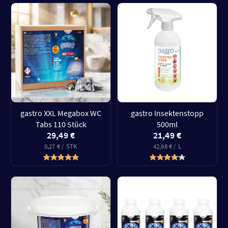
gastro XXL Megabox WC
gastro Insektenstopp
Tabs 110 Stück
500ml
29,49 €
21,49 €
0,27 € / STK
42,98 € / L