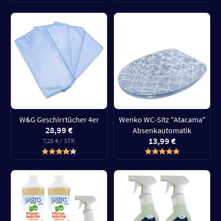
W&G Geschirrtücher 4er
Wenko WC-Sitz "Atacama"
28,99 €
Absenkautomatik
13,99 €
7,25 € / STK