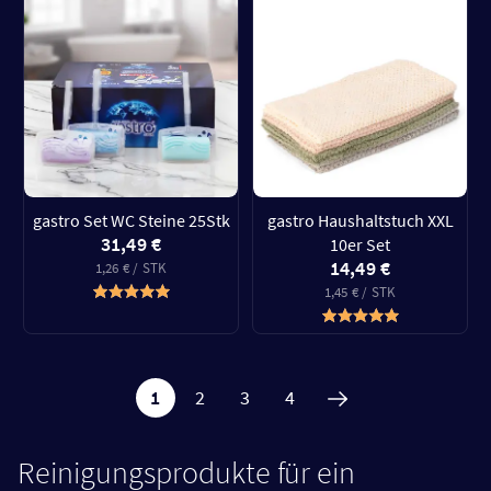
gastro Set WC Steine 25Stk
gastro Haushaltstuch XXL
31,49 €
10er Set
14,49 €
1,26 € / STK
1,45 € / STK
1
2
3
4
Reinigungsprodukte für ein