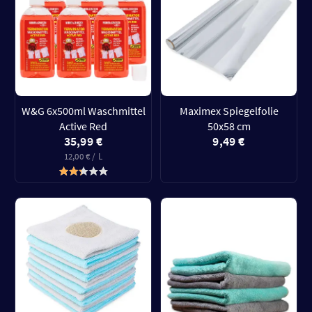
W&G 6x500ml Waschmittel
Maximex Spiegelfolie
Active Red
50x58 cm
35,99 €
9,49 €
12,00 € / L