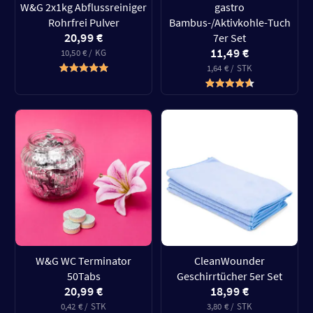
W&G 2x1kg Abflussreiniger
gastro
Rohrfrei Pulver
Bambus-/Aktivkohle-Tuch
20,99 €
7er Set
11,49 €
10,50 € / KG
1,64 € / STK
W&G WC Terminator
CleanWounder
50Tabs
Geschirrtücher 5er Set
20,99 €
18,99 €
0,42 € / STK
3,80 € / STK