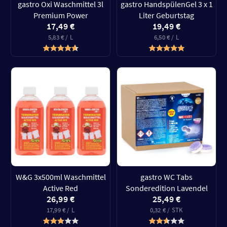
gastro Oxi Waschmittel 3l
gastro HandspülenGel 3 x 1
Premium Power
Liter Geburtstag
17,49 €
19,49 €
5,83 € / L
6,50 € / L
W&G 3x500ml Waschmittel
gastro WC Tabs
Active Red
Sonderedition Lavendel
26,99 €
25,49 €
17,99 € / L
0,32 € / STK