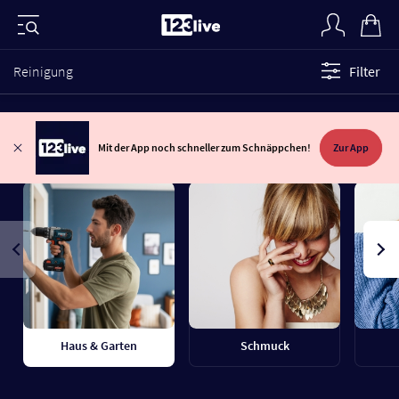
Reinigung
Filter
Mit der App noch schneller zum Schnäppchen!
Zur App
Haus & Garten
Schmuck