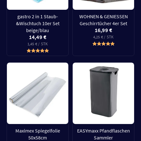
gastro 2 in 1 Staub-
WOHNEN & GENIESSEN
&Wischtuch 10er Set
Geschirrtücher 4er Set
16,99 €
beige/blau
14,49 €
4,25 € / STK
1,45 € / STK
Maximex Spiegelfolie
EASYmaxx Pfandflaschen
50x58cm
Sammler