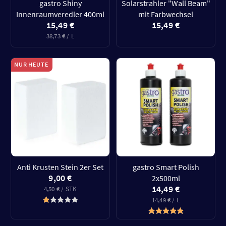
gastro Shiny
Solarstrahler "Wall Beam"
Innenraumveredler 400ml
mit Farbwechsel
15,49 €
15,49 €
38,73 € / L
NUR HEUTE
Anti Krusten Stein 2er Set
gastro Smart Polish
9,00 €
2x500ml
14,49 €
4,50 € / STK
14,49 € / L