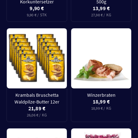
Korkuntersetzer
500g
9,90 €
13,99 €
9,90 € / STK
27,98 € / KG
Krambals Bruschetta
Winzerbraten
18,99 €
Waldpilze-Butter 12er
21,89 €
18,99 € / KG
26,06 € / KG