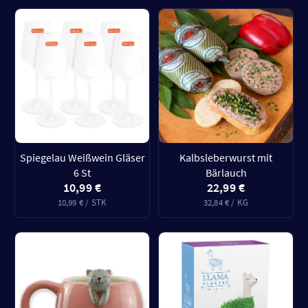
Spiegelau Weißwein Gläser
Kalbsleberwurst mit
6 St
Bärlauch
10,99 €
22,99 €
10,99 € / STK
32,84 € / KG