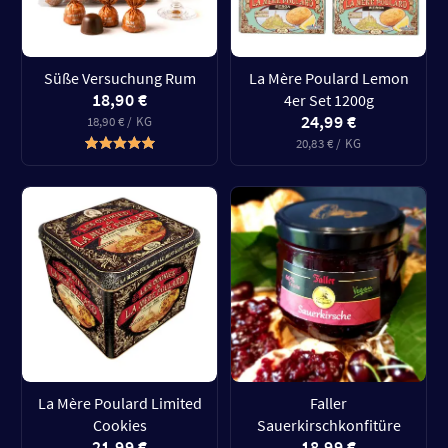
Süße Versuchung Rum
La Mère Poulard Lemon
18,90 €
4er Set 1200g
24,99 €
18,90 € / KG
20,83 € / KG
La Mère Poulard Limited
Faller
Cookies
Sauerkirschkonfitüre
21,99 €
18,99 €