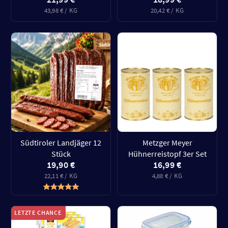
43,98 € / KG
20,42 € / KG
Südtiroler Landjäger 12
Metzger Meyer
Stück
Hühnerreistopf 3er Set
19,90 €
16,99 €
22,11 € / KG
4,88 € / KG
LETZTE CHANCE