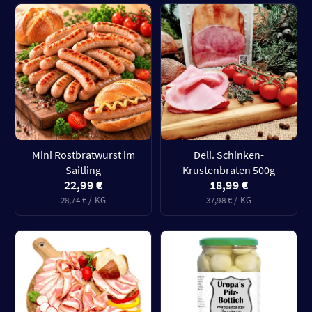
Mini Rostbratwurst im
Deli. Schinken-
Saitling
Krustenbraten 500g
22,99 €
18,99 €
28,74 € / KG
37,98 € / KG