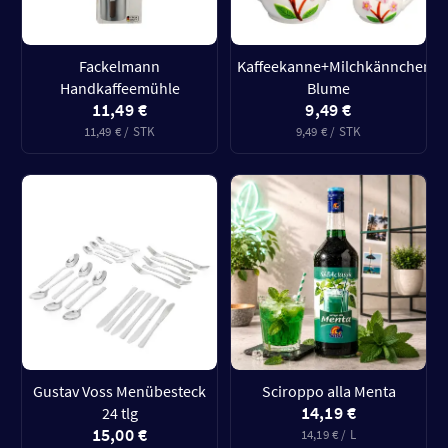
Fackelmann
Kaffeekanne+Milchkännchen
Handkaffeemühle
Blume
11,49 €
9,49 €
11,49 € / STK
9,49 € / STK
Gustav Voss Menübesteck
Sciroppo alla Menta
14,19 €
24 tlg
15,00 €
14,19 € / L