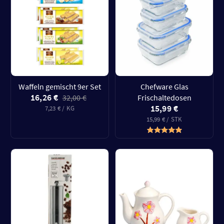
Waffeln gemischt 9er Set
Chefware Glas
16,26 €
32,00 €
Frischaltedosen
15,99 €
7,23 € / KG
15,99 € / STK