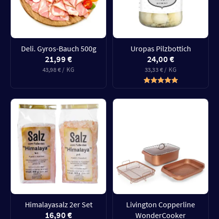
Deli. Gyros-Bauch 500g
Uropas Pilzbottich
21,99 €
24,00 €
43,98 € / KG
33,33 € / KG
Himalayasalz 2er Set
Livington Copperline
16,90 €
WonderCooker