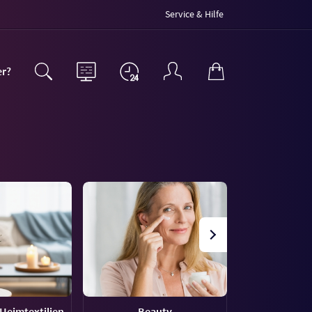
Service & Hilfe
er?
Heimtextilien
Beauty
Uh