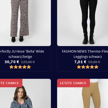
rfectly JU Hose 'Bella' Wide
FASHION NEWS Thermo-Flee
schwarz/beige
Leggings schwarz
30,70 €
7,01 €
129,00 €
59,00 €
ZTE CHANCE
LETZTE CHANCE