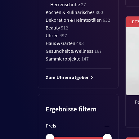
Herrenschuhe
27
Kochen & Kulinarisches
800
Dekoration & Heimtextilien
632
LET
Beauty
512
Uhren
497
Haus & Garten
493
Gesundheit & Wellness
167
Sammlerobjekte
147
Zum Uhrenratgeber
Pe
Ergebnisse filtern
Preis