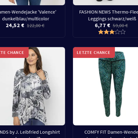
amen-Wendejacke 'Valence'
FASHION NEWS Thermo-Flee
dunkelblau/multicolor
Leggings schwarz/weiß
24,52 €
6,77 €
122,00 €
59,00 €
ZTE CHANCE
LETZTE CHANCE
NDS by J. Leibfried Longshirt
COMFY FIT Damen-Wende