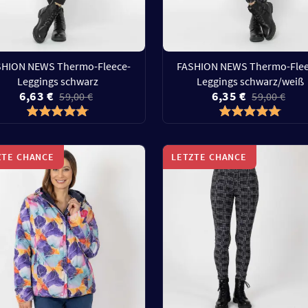
SHION NEWS Thermo-Fleece-
FASHION NEWS Thermo-Flee
Leggings schwarz
Leggings schwarz/weiß
6,63 €
6,35 €
59,00 €
59,00 €
ZTE CHANCE
LETZTE CHANCE