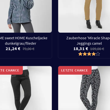
E sweet HOME Kuscheljacke
Zauberhose 'Miracle Shap
dunkelgrau/flieder
Jeggings camel
21,24 €
18,31 €
79,00 €
109,00 €
ZTE CHANCE
LETZTE CHANCE