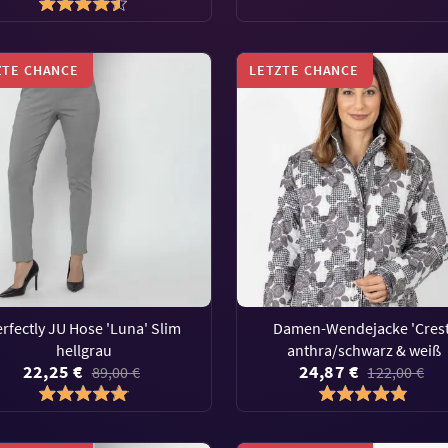
ZTE CHANCE
LETZTE CHANCE
rfectly JU Hose 'Luna' Slim
Damen-Wendejacke 'Crest
hellgrau
anthra/schwarz & weiß
22,25 €
24,87 €
89,00 €
122,00 €