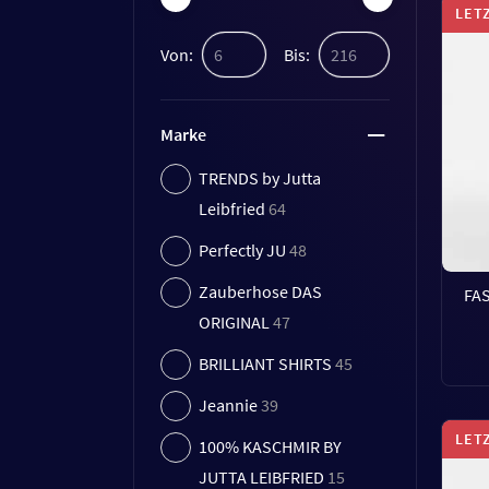
LET
Von:
Bis:
Marke
TRENDS by Jutta
Leibfried
64
Perfectly JU
48
Zauberhose DAS
FA
ORIGINAL
47
BRILLIANT SHIRTS
45
Jeannie
39
LET
100% KASCHMIR BY
JUTTA LEIBFRIED
15