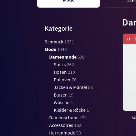
Da
Kategorie
LET
Schmuck
1351
Mode
1346
Damenmode
630
Shirts
262
Hosen
210
Pullover
76
Jacken & Mäntel
58
Blusen
19
Wäsche
4
Kleider & Röcke
1
s
Damenschuhe
474
Accessoires
162
Herrenmode
53