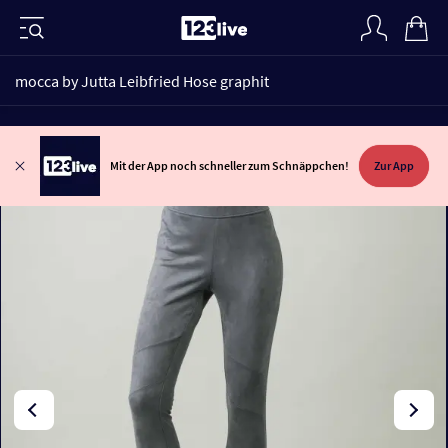
mocca by Jutta Leibfried Hose graphit
Mit der App noch schneller zum Schnäppchen!
Zur App