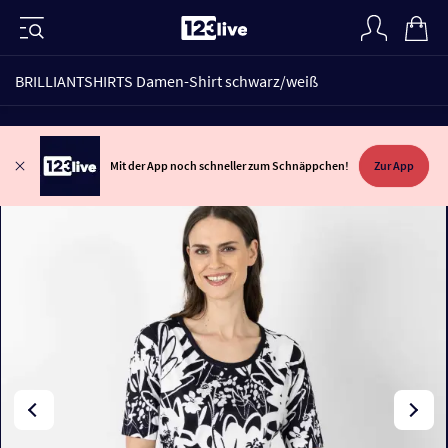
BRILLIANTSHIRTS Damen-Shirt schwarz/weiß
Mit der App noch schneller zum Schnäppchen!
Zur App