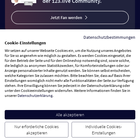
der 123.live Community.
Jetzt Fan werden
Datenschutzbestimmungen
Cookie-Einstellungen
Wir setzen auf unserer Webseite Cookies ein, um die Nutzung unseres Angebotes
Vertrag widerrufen
für Sie so angenehm wie möglich zu gestalten. Es werden Cookies eingesetzt, die
für den Betrieb der Seite und für den Onlineshop notwendig sind, sowie solche,
die lediglich zu anonymen Statistikzwecken, für Komforteinstellungen oder zur
Anzeige personalisierter Inhalte genutzt werden. Sie können selbst entscheiden,
Zahlungsarten
welche Kategorien Sie zulassen möchten. Bitte beachten Sie, dass auf Basis Ihrer
Einstellungen womöglich nicht mehr alle Funktionalitäten der Seite zur Verfügung
stehen. Ihre Einwilligung können Sie jederzeit in der Datenschutzerklärung oder
Wir versenden mit
unter den Cookieeinstellungen widerrufen. Weitere Informationen finden Sie in
unserer
Datenschutzerklärung
.
Service Hotline
Alle akzeptieren
Besuchen Sie uns
Nur erforderliche Cookies
Individuelle Cookies-
akzeptieren
Einstellungen
Cookie Einstellungen
AGB
Datenschutz
Impressum