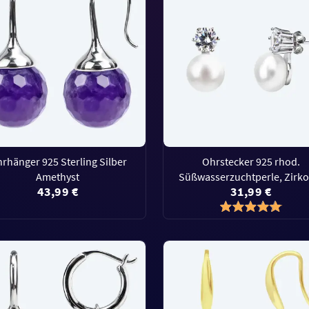
rhänger 925 Sterling Silber
Ohrstecker 925 rhod.
Amethyst
Süßwasserzuchtperle, Zirko
43,99 €
31,99 €