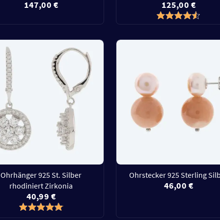
147,00 €
125,00 €
Ohrhänger 925 St. Silber
Ohrstecker 925 Sterling Sil
46,00 €
rhodiniert Zirkonia
40,99 €