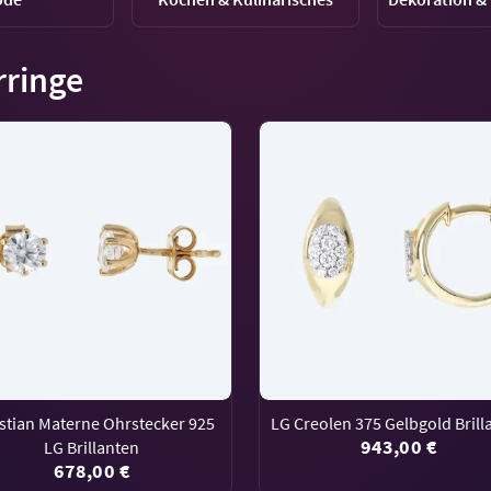
ringe
stian Materne Ohrstecker 925
LG Creolen 375 Gelbgold Brill
943,00 €
LG Brillanten
678,00 €