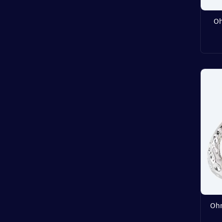
Oh
Ohr