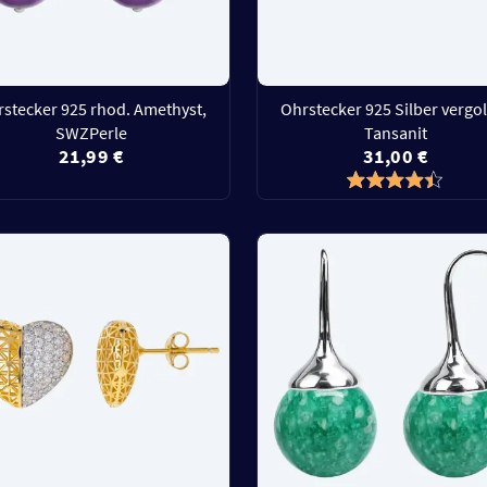
stecker 925 rhod. Amethyst,
Ohrstecker 925 Silber vergo
SWZPerle
Tansanit
21,99 €
31,00 €