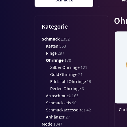
Ohr
Kategorie
Schmuck
1352
Ketten
563
Ringe
297
Ohrringe
170
Silber Ohrringe
121
Gold Ohrringe
21
Edelstahl Ohrringe
19
Perlen Ohrringe
6
Armschmuck
163
Schmucksets
90
Chri
Schmuckaccessoires
42
Anhänger
27
Mode
1347