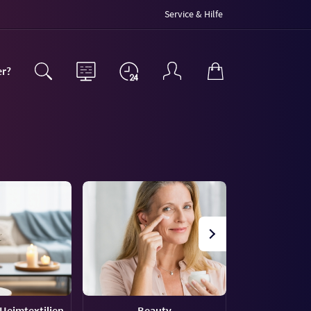
Service & Hilfe
er?
Heimtextilien
Beauty
Uh