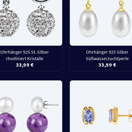
Ohrhänger 925 St. Silber
Ohrhänger 925 Silber
rhodiniert Kristalle
Süßwasserzuchtperle
33,99 €
33,99 €