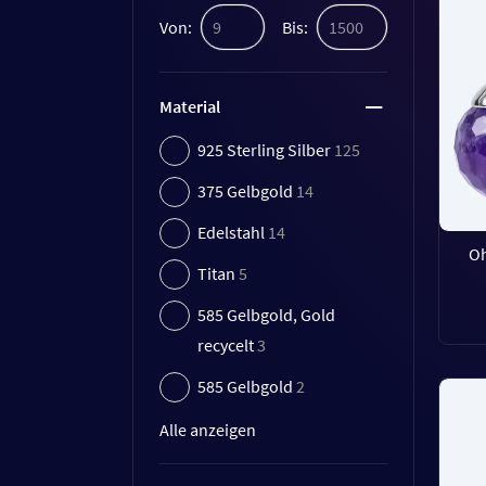
Von:
Bis:
Material
925 Sterling Silber
125
375 Gelbgold
14
Edelstahl
14
Oh
Titan
5
585 Gelbgold, Gold
recycelt
3
585 Gelbgold
2
Alle anzeigen