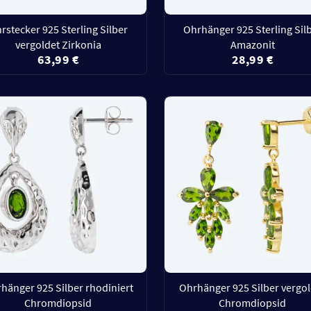
rstecker 925 Sterling Silber
Ohrhänger 925 Sterling Sil
vergoldet Zirkonia
Amazonit
63,99 €
28,99 €
hänger 925 Silber rhodiniert
Ohrhänger 925 Silber vergo
Chromdiopsid
Chromdiopsid