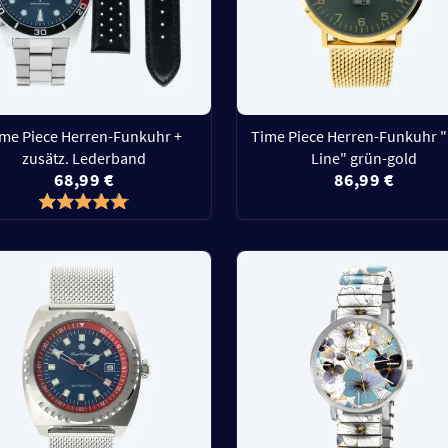
ime Piece Herren-Funkuhr +
Time Piece Herren-Funkuhr "
zusätz. Lederband
Line" grün-gold
68,99 €
86,99 €