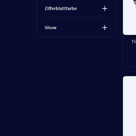
Zifferblattfarbe
Show
T