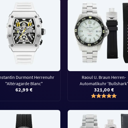
nstantin Durmont Herrenuhr
Raoul U. Braun Herren-
"Altéragarde Blanc"
Automatikuhr 'Bullshark
62,99 €
321,00 €