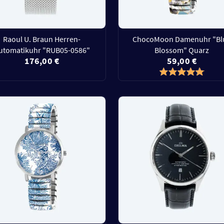
Raoul U. Braun Herren-
ChocoMoon Damenuhr "Bl
utomatikuhr "RUB05-0586"
Blossom" Quarz
176,00 €
59,00 €