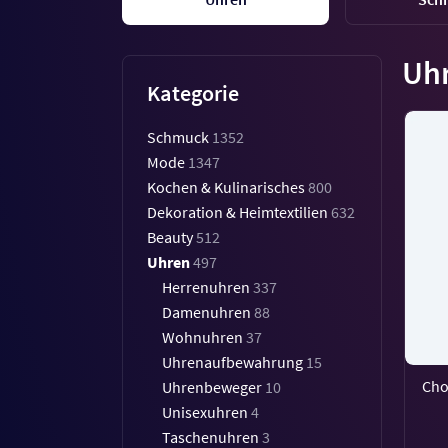
Uh
Kategorie
Schmuck
1352
Mode
1347
Kochen & Kulinarisches
800
Dekoration & Heimtextilien
632
Beauty
512
Uhren
497
Herrenuhren
337
Damenuhren
88
Wohnuhren
37
Uhrenaufbewahrung
15
Cho
Uhrenbeweger
10
Unisexuhren
4
Taschenuhren
3