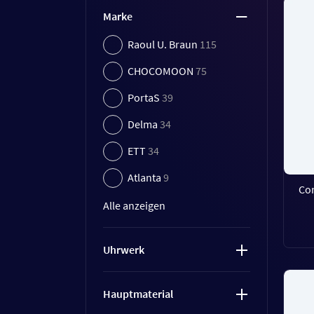
Marke
Raoul U. Braun
115
CHOCOMOON
75
PortaS
39
Delma
34
ETT
34
Atlanta
9
Co
Alle anzeigen
Uhrwerk
Hauptmaterial