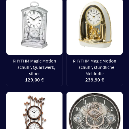
RHYTHM Magic Motion
RHYTHM Magic Motion
Tischuhr, Quarzwerk,
Tischuhr, stündliche
silber
Meldodie
129,00 €
239,90 €