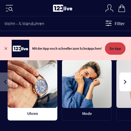
Wohn - & Wanduhren
Filter
Mit der App noch schneller zum Schnäppchen!
Zur App
Uhren
Mode