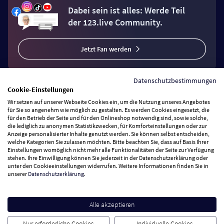
Dabei sein ist alles: Werde Teil
der 123.live Community.
Jetzt Fan werden
Datenschutzbestimmungen
Cookie-Einstellungen
Wir setzen auf unserer Webseite Cookies ein, um die Nutzung unseres Angebotes
Vertrag widerrufen
für Sie so angenehm wie möglich zu gestalten. Es werden Cookies eingesetzt, die
für den Betrieb der Seite und für den Onlineshop notwendig sind, sowie solche,
die lediglich zu anonymen Statistikzwecken, für Komforteinstellungen oder zur
Anzeige personalisierter Inhalte genutzt werden. Sie können selbst entscheiden,
Zahlungsarten
welche Kategorien Sie zulassen möchten. Bitte beachten Sie, dass auf Basis Ihrer
Einstellungen womöglich nicht mehr alle Funktionalitäten der Seite zur Verfügung
stehen. Ihre Einwilligung können Sie jederzeit in der Datenschutzerklärung oder
Wir versenden mit
unter den Cookieeinstellungen widerrufen. Weitere Informationen finden Sie in
unserer
Datenschutzerklärung
.
Service Hotline
Alle akzeptieren
Besuchen Sie uns
Nur erforderliche Cookies
Individuelle Cookies-