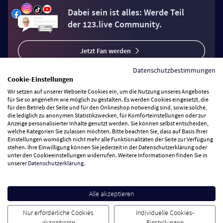
Dabei sein ist alles: Werde Teil
der 123.live Community.
Jetzt Fan werden
Datenschutzbestimmungen
Cookie-Einstellungen
Wir setzen auf unserer Webseite Cookies ein, um die Nutzung unseres Angebotes
für Sie so angenehm wie möglich zu gestalten. Es werden Cookies eingesetzt, die
für den Betrieb der Seite und für den Onlineshop notwendig sind, sowie solche,
Vertrag widerrufen
die lediglich zu anonymen Statistikzwecken, für Komforteinstellungen oder zur
Anzeige personalisierter Inhalte genutzt werden. Sie können selbst entscheiden,
welche Kategorien Sie zulassen möchten. Bitte beachten Sie, dass auf Basis Ihrer
Zahlungsarten
Einstellungen womöglich nicht mehr alle Funktionalitäten der Seite zur Verfügung
stehen. Ihre Einwilligung können Sie jederzeit in der Datenschutzerklärung oder
unter den Cookieeinstellungen widerrufen. Weitere Informationen finden Sie in
Wir versenden mit
unserer
Datenschutzerklärung
.
Service Hotline
Alle akzeptieren
Nur erforderliche Cookies
Individuelle Cookies-
Besuchen Sie uns
akzeptieren
Einstellungen