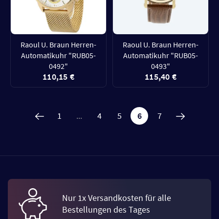
Raoul U. Braun Herren-
Raoul U. Braun Herren-
Automatikuhr "RUB05-
Automatikuhr "RUB05-
0492"
0493"
110,15 €
115,40 €
1
...
4
5
6
7
Nur 1x Versandkosten für alle
Bestellungen des Tages