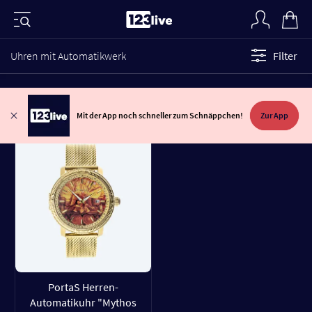
Uhren mit Automatikwerk
Filter
Mit der App noch schneller zum Schnäppchen!
Zur App
PortaS Herren-
Automatikuhr "Mythos