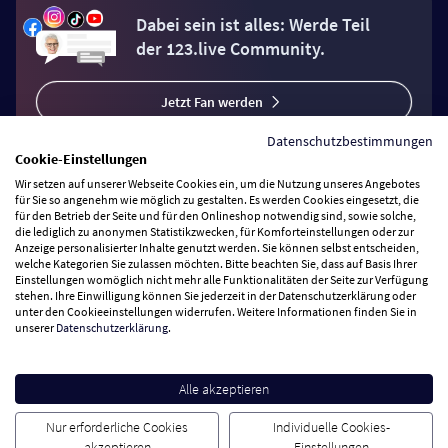
Dabei sein ist alles: Werde Teil
der 123.live Community.
Jetzt Fan werden
Datenschutzbestimmungen
Cookie-Einstellungen
Wir setzen auf unserer Webseite Cookies ein, um die Nutzung unseres Angebotes
für Sie so angenehm wie möglich zu gestalten. Es werden Cookies eingesetzt, die
für den Betrieb der Seite und für den Onlineshop notwendig sind, sowie solche,
Vertrag widerrufen
die lediglich zu anonymen Statistikzwecken, für Komforteinstellungen oder zur
Anzeige personalisierter Inhalte genutzt werden. Sie können selbst entscheiden,
welche Kategorien Sie zulassen möchten. Bitte beachten Sie, dass auf Basis Ihrer
Zahlungsarten
Einstellungen womöglich nicht mehr alle Funktionalitäten der Seite zur Verfügung
stehen. Ihre Einwilligung können Sie jederzeit in der Datenschutzerklärung oder
unter den Cookieeinstellungen widerrufen. Weitere Informationen finden Sie in
Wir versenden mit
unserer
Datenschutzerklärung
.
Service Hotline
Alle akzeptieren
Nur erforderliche Cookies
Individuelle Cookies-
Besuchen Sie uns
akzeptieren
Einstellungen