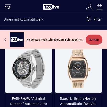
Uhren mit Automatikwerk
Filter
Mit der App noch schneller zum Schnäppchen!
Zur App
EARNSHAW "Admiral
Raoul U. Braun Herren-
Duncan" Automatikuhr
Automatikuhr "RUB05-