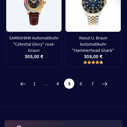
EARNSHAW Automatikuhr
Raoul U. Braun
"Celestial Glory" rosé-
Automatikuhr
braun
"Hammerhead Shark"
305,00 €
308,00 €
1
...
4
5
6
7