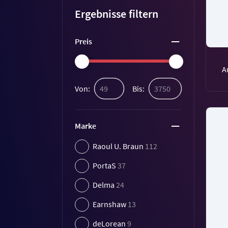
Ergebnisse filtern
Preis
A
Von:
Bis:
Marke
Raoul U. Braun
112
PortaS
37
Delma
24
Earnshaw
13
deLorean
9