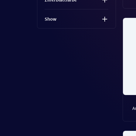
Show
A