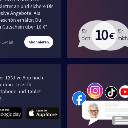
letter an und sichere Dir
usive Angebote! Als
eschön erhältst Du
n Gutschein über 10 €*
Abonnieren
er 123.live App noch
 dran: Jetzt für
tphone und Tablet
n.