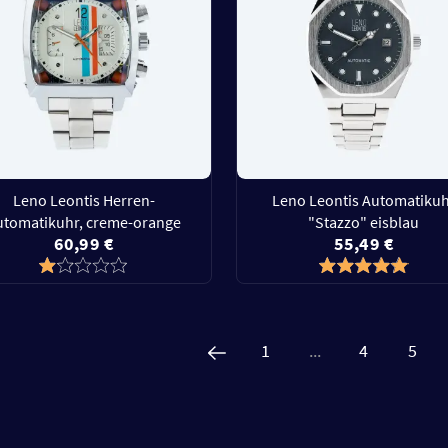
Leno Leontis Herren-
Leno Leontis Automatiku
utomatikuhr, creme-orange
"Stazzo" eisblau
60,99 €
55,49 €
1
...
4
5