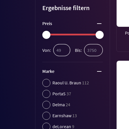
Ergebnisse filtern
Preis
P
Von:
Bis:
Marke
Raoul U. Braun
112
PortaS
37
Delma
24
Earnshaw
13
deLorean
9