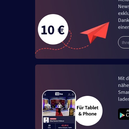
News
exkl
Dank
eine
Mit d
näher
Smar
lade