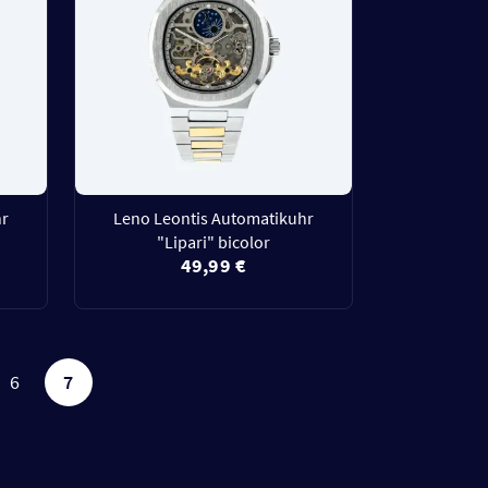
hr
Leno Leontis Automatikuhr
"Lipari" bicolor
49,99 €
6
7