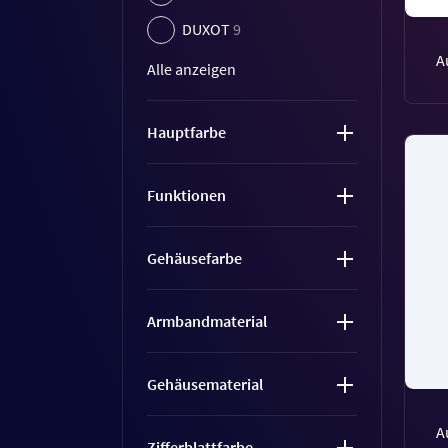
DUXOT
9
A
Alle anzeigen
Hauptfarbe
Funktionen
Gehäusefarbe
Armbandmaterial
Gehäusematerial
A
Zifferblattfarbe