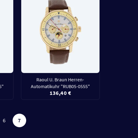
Raoul U. Braun Herren-
6"
Automatikuhr "RUB05-0555"
136,40 €
6
7