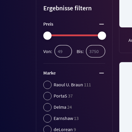
Ergebnisse filtern
Preis
A
Von:
Bis:
Marke
Raoul U. Braun
111
PortaS
37
Delma
24
Earnshaw
13
deLorean
9