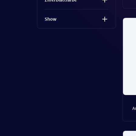
Show
A