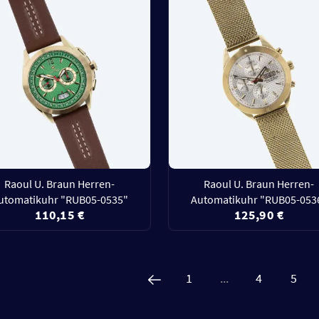
Raoul U. Braun Herren-
Raoul U. Braun Herren-
utomatikuhr "RUB05-0535"
Automatikuhr "RUB05-053
110,15 €
125,90 €
1
...
4
5