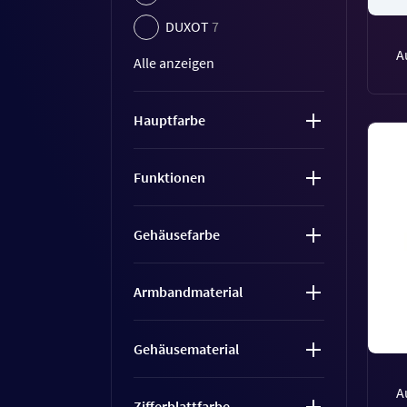
DUXOT
7
A
Alle anzeigen
Hauptfarbe
Funktionen
Gehäusefarbe
Armbandmaterial
Gehäusematerial
A
Zifferblattfarbe