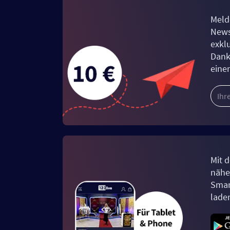
Meld
News
exkl
Dank
eine
Mit d
näher
Smar
lade