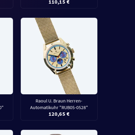
110,15 €
Raoul U. Braun Herren-
0"
Automatikuhr "RUB05-0528"
120,65 €