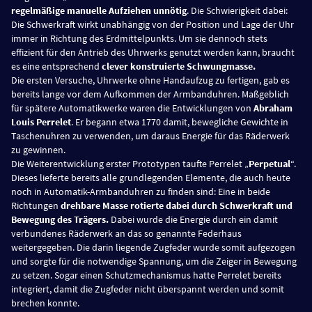
regelmäßige manuelle Aufziehen unnötig
. Die Schwierigkeit dabei:
Die Schwerkraft wirkt unabhängig von der Position und Lage der Uhr
immer in Richtung des Erdmittelpunkts. Um sie dennoch stets
effizient für den Antrieb des Uhrwerks genutzt werden kann, braucht
es eine entsprechend
clever konstruierte Schwungmasse.
Die ersten Versuche, Uhrwerke ohne Handaufzug zu fertigen, gab es
bereits lange vor dem Aufkommen der Armbanduhren. Maßgeblich
für spätere Automatikwerke waren die Entwicklungen von
Abraham
Louis Perrelet
. Er begann etwa 1770 damit, bewegliche Gewichte in
Taschenuhren zu verwenden, um daraus Energie für das Räderwerk
zu gewinnen.
Die Weiterentwicklung erster Prototypen taufte Perrelet „
Perpetual
“.
Dieses lieferte bereits alle grundlegenden Elemente, die auch heute
noch in Automatik-Armbanduhren zu finden sind: Eine in beide
Richtungen
drehbare Masse rotierte dabei durch Schwerkraft und
Bewegung des Trägers.
Dabei wurde die Energie durch ein damit
verbundenes Räderwerk an das so genannte Federhaus
weitergegeben. Die darin liegende Zugfeder wurde somit aufgezogen
und sorgte für die notwendige Spannung, um die Zeiger in Bewegung
zu setzen. Sogar einen Schutzmechanismus hatte Perrelet bereits
integriert, damit die Zugfeder nicht überspannt werden und somit
brechen konnte.