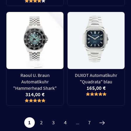
Raoul U. Braun
DUXOT Automatikuhr
Automatikuhr
"Quadrata" blau
165,00 €
"Hammerhead Shark"
314,00 €
1
2
3
4
...
7