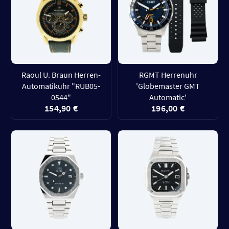
Raoul U. Braun Herren-
RGMT Herrenuhr
Automatikuhr "RUB05-
'Globemaster GMT
0544"
Automatic'
154,90 €
196,00 €