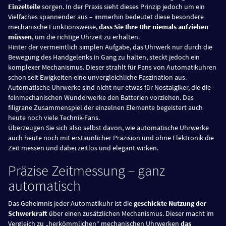
Einzelteile
sorgen. In der Praxis sieht dieses Prinzip jedoch um ein
Vielfaches spannender aus – immerhin bedeutet diese besondere
mechanische Funktionsweise,
dass Sie Ihre Uhr niemals aufziehen
müssen
, um die richtige Uhrzeit zu erhalten.
Hinter der vermeintlich simplen Aufgabe, das Uhrwerk nur durch die
Bewegung des Handgelenks in Gang zu halten, steckt jedoch ein
komplexer Mechanismus. Dieser strahlt für Fans von Automatikuhren
schon seit Ewigkeiten eine unvergleichliche Faszination aus.
Automatische Uhrwerke sind nicht nur etwas für Nostalgiker, die die
feinmechanischen Wunderwerke den Batterien vorziehen. Das
filigrane Zusammenspiel der einzelnen Elemente begeistert auch
heute noch viele Technik-Fans.
Überzeugen Sie sich also selbst davon, wie automatische Uhrwerke
auch heute noch mit erstaunlicher Präzision und ohne Elektronik die
Zeit messen und dabei zeitlos und elegant wirken.
Präzise Zeitmessung – ganz
automatisch
Das Geheimnis jeder Automatikuhr ist die
geschickte Nutzung der
Schwerkraft
über einen zusätzlichen Mechanismus. Dieser macht im
Vergleich zu „herkömmlichen“ mechanischen Uhrwerken
das