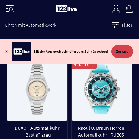
Uhren mit Automatikwerk
Filter
Mit der App noch schneller zum Schnäppchen!
Zur App
NUR HEUTE
DUXOT Automatikuhr
Raoul U. Braun Herren-
"Bastia" grau
Automatikuhr "RUB05-