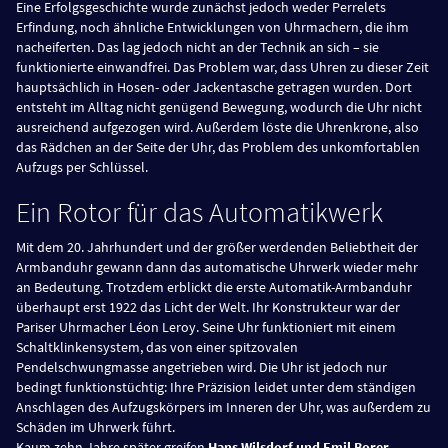
Eine Erfolgsgeschichte wurde zunächst jedoch weder Perrelets
Erfindung, noch ähnliche Entwicklungen von Uhrmachern, die ihm
nacheiferten. Das lag jedoch nicht an der Technik an sich – sie
funktionierte einwandfrei. Das Problem war, dass Uhren zu dieser Zeit
hauptsächlich in Hosen- oder Jackentasche getragen wurden. Dort
entsteht im Alltag nicht genügend Bewegung, wodurch die Uhr nicht
ausreichend aufgezogen wird. Außerdem löste die Uhrenkrone, also
das Rädchen an der Seite der Uhr, das Problem des unkomfortablen
Aufzugs per Schlüssel.
Ein Rotor für das Automatikwerk
Mit dem 20. Jahrhundert und der größer werdenden Beliebtheit der
Armbanduhr gewann dann das automatische Uhrwerk wieder mehr
an Bedeutung. Trotzdem erblickt die erste Automatik-Armbanduhr
überhaupt erst 1922 das Licht der Welt. Ihr Konstrukteur war der
Pariser Uhrmacher Léon Leroy. Seine Uhr funktioniert mit einem
Schaltklinkensystem, das von einer spitzovalen
Pendelschwungmasse angetrieben wird. Die Uhr ist jedoch nur
bedingt funktionstüchtig: Ihre Präzision leidet unter dem ständigen
Anschlagen des Aufzugskörpers im Inneren der Uhr, was außerdem zu
Schäden im Uhrwerk führt.
Kaum zehn Jahre später greifen
Hans Wilsdorf und Emil Borer