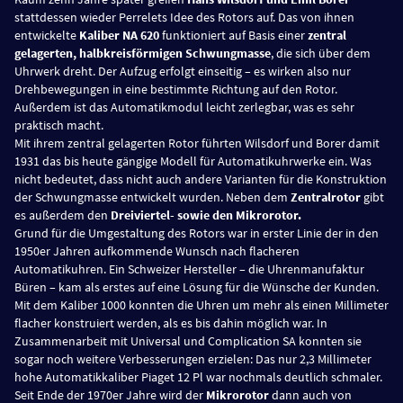
stattdessen wieder Perrelets Idee des Rotors auf. Das von ihnen
entwickelte
Kaliber NA 620
funktioniert auf Basis einer
zentral
gelagerten, halbkreisförmigen Schwungmasse
, die sich über dem
Uhrwerk dreht. Der Aufzug erfolgt einseitig – es wirken also nur
Drehbewegungen in eine bestimmte Richtung auf den Rotor.
Außerdem ist das Automatikmodul leicht zerlegbar, was es sehr
praktisch macht.
Mit ihrem zentral gelagerten Rotor führten Wilsdorf und Borer damit
1931 das bis heute gängige Modell für Automatikuhrwerke ein. Was
nicht bedeutet, dass nicht auch andere Varianten für die Konstruktion
der Schwungmasse entwickelt wurden. Neben dem
Zentralrotor
gibt
es außerdem den
Dreiviertel- sowie den Mikrorotor.
Grund für die Umgestaltung des Rotors war in erster Linie der in den
1950er Jahren aufkommende Wunsch nach flacheren
Automatikuhren. Ein Schweizer Hersteller – die Uhrenmanufaktur
Büren – kam als erstes auf eine Lösung für die Wünsche der Kunden.
Mit dem Kaliber 1000 konnten die Uhren um mehr als einen Millimeter
flacher konstruiert werden, als es bis dahin möglich war. In
Zusammenarbeit mit Universal und Complication SA konnten sie
sogar noch weitere Verbesserungen erzielen: Das nur 2,3 Millimeter
hohe Automatikkaliber Piaget 12 Pl war nochmals deutlich schmaler.
Seit Ende der 1970er Jahre wird der
Mikrorotor
dann auch von