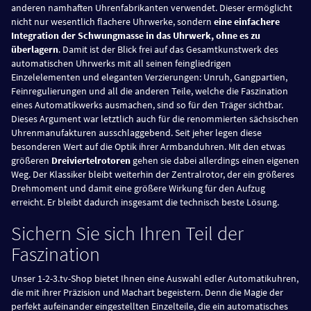
anderen namhaften Uhrenfabrikanten verwendet. Dieser ermöglicht
nicht nur wesentlich flachere Uhrwerke, sondern
eine einfachere
Integration der Schwungmasse in das Uhrwerk, ohne es zu
überlagern
. Damit ist der Blick frei auf das Gesamtkunstwerk des
automatischen Uhrwerks mit all seinen feingliedrigen
Einzelelementen und eleganten Verzierungen: Unruh, Gangpartien,
Feinregulierungen und all die anderen Teile, welche die Faszination
eines Automatikwerks ausmachen, sind so für den Träger sichtbar.
Dieses Argument war letztlich auch für die renommierten sächsischen
Uhrenmanufakturen ausschlaggebend. Seit jeher legen diese
besonderen Wert auf die Optik ihrer Armbanduhren. Mit den etwas
größeren
Dreiviertelrotoren
gehen sie dabei allerdings einen eigenen
Weg. Der Klassiker bleibt weiterhin der Zentralrotor, der ein größeres
Drehmoment und damit eine größere Wirkung für den Aufzug
erreicht. Er bleibt dadurch insgesamt die technisch beste Lösung.
Sichern Sie sich Ihren Teil der
Faszination
Unser 1-2-3.tv-Shop bietet Ihnen eine Auswahl edler Automatikuhren,
die mit ihrer Präzision und Machart begeistern. Denn die Magie der
perfekt aufeinander eingestellten Einzelteile, die ein automatisches