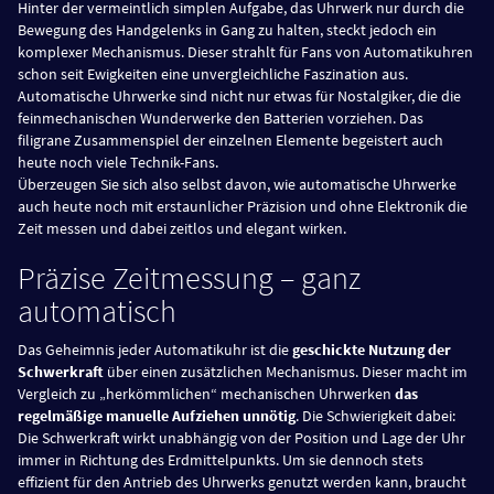
Hinter der vermeintlich simplen Aufgabe, das Uhrwerk nur durch die
Bewegung des Handgelenks in Gang zu halten, steckt jedoch ein
komplexer Mechanismus. Dieser strahlt für Fans von Automatikuhren
schon seit Ewigkeiten eine unvergleichliche Faszination aus.
Automatische Uhrwerke sind nicht nur etwas für Nostalgiker, die die
feinmechanischen Wunderwerke den Batterien vorziehen. Das
filigrane Zusammenspiel der einzelnen Elemente begeistert auch
heute noch viele Technik-Fans.
Überzeugen Sie sich also selbst davon, wie automatische Uhrwerke
auch heute noch mit erstaunlicher Präzision und ohne Elektronik die
Zeit messen und dabei zeitlos und elegant wirken.
Präzise Zeitmessung – ganz
automatisch
Das Geheimnis jeder Automatikuhr ist die
geschickte Nutzung der
Schwerkraft
über einen zusätzlichen Mechanismus. Dieser macht im
Vergleich zu „herkömmlichen“ mechanischen Uhrwerken
das
regelmäßige manuelle Aufziehen unnötig
. Die Schwierigkeit dabei:
Die Schwerkraft wirkt unabhängig von der Position und Lage der Uhr
immer in Richtung des Erdmittelpunkts. Um sie dennoch stets
effizient für den Antrieb des Uhrwerks genutzt werden kann, braucht