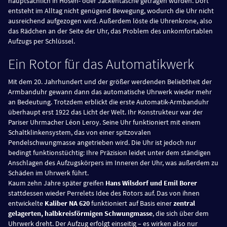
hauptsächlich in Hosen- oder Jackentasche getragen wurden. Dort
entsteht im Alltag nicht genügend Bewegung, wodurch die Uhr nicht
ausreichend aufgezogen wird. Außerdem löste die Uhrenkrone, also
das Rädchen an der Seite der Uhr, das Problem des unkomfortablen
Aufzugs per Schlüssel.
Ein Rotor für das Automatikwerk
Mit dem 20. Jahrhundert und der größer werdenden Beliebtheit der
Armbanduhr gewann dann das automatische Uhrwerk wieder mehr
an Bedeutung. Trotzdem erblickt die erste Automatik-Armbanduhr
überhaupt erst 1922 das Licht der Welt. Ihr Konstrukteur war der
Pariser Uhrmacher Léon Leroy. Seine Uhr funktioniert mit einem
Schaltklinkensystem, das von einer spitzovalen
Pendelschwungmasse angetrieben wird. Die Uhr ist jedoch nur
bedingt funktionstüchtig: Ihre Präzision leidet unter dem ständigen
Anschlagen des Aufzugskörpers im Inneren der Uhr, was außerdem zu
Schäden im Uhrwerk führt.
Kaum zehn Jahre später greifen
Hans Wilsdorf und Emil Borer
stattdessen wieder Perrelets Idee des Rotors auf. Das von ihnen
entwickelte
Kaliber NA 620
funktioniert auf Basis einer
zentral
gelagerten, halbkreisförmigen Schwungmasse
, die sich über dem
Uhrwerk dreht. Der Aufzug erfolgt einseitig – es wirken also nur