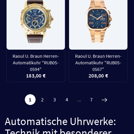
Raoul U. Braun Herren-
Raoul U. Braun Herren-
Automatikuhr "RUB05-
Automatikuhr "RUB05-
0594"
0567"
183,00 €
208,00 €
1
2
3
4
...
7
Automatische Uhrwerke:
Technik mit besonderer