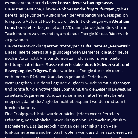
es eine entsprechend
clever konstruierte Schwungmasse.
Die ersten Versuche, Uhrwerke ohne Handaufzug zu fertigen, gab es
bereits lange vor dem Aufkommen der Armbanduhren. Maßgeblich
für spätere Automatikwerke waren die Entwicklungen von
Abraham
Louis Perrelet
. Er begann etwa 1770 damit, bewegliche Gewichte in
Taschenuhren zu verwenden, um daraus Energie für das Räderwerk
zu gewinnen.
Die Weiterentwicklung erster Prototypen taufte Perrelet „
Perpetual
“.
Dieses lieferte bereits alle grundlegenden Elemente, die auch heute
noch in Automatik-Armbanduhren zu finden sind: Eine in beide
Richtungen
drehbare Masse rotierte dabei durch Schwerkraft und
Bewegung des Trägers.
Dabei wurde die Energie durch ein damit
verbundenes Räderwerk an das so genannte Federhaus
weitergegeben. Die darin liegende Zugfeder wurde somit aufgezogen
und sorgte für die notwendige Spannung, um die Zeiger in Bewegung
zu setzen. Sogar einen Schutzmechanismus hatte Perrelet bereits
integriert, damit die Zugfeder nicht überspannt werden und somit
brechen konnte.
Eine Erfolgsgeschichte wurde zunächst jedoch weder Perrelets
Erfindung, noch ähnliche Entwicklungen von Uhrmachern, die ihm
nacheiferten. Das lag jedoch nicht an der Technik an sich – sie
funktionierte einwandfrei. Das Problem war, dass Uhren zu dieser Zeit