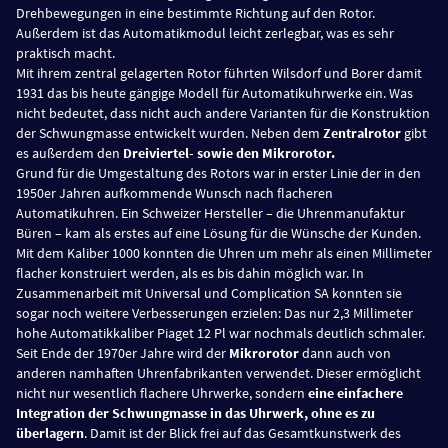
Drehbewegungen in eine bestimmte Richtung auf den Rotor.
Außerdem ist das Automatikmodul leicht zerlegbar, was es sehr
praktisch macht.
Mit ihrem zentral gelagerten Rotor führten Wilsdorf und Borer damit
1931 das bis heute gängige Modell für Automatikuhrwerke ein. Was
nicht bedeutet, dass nicht auch andere Varianten für die Konstruktion
der Schwungmasse entwickelt wurden. Neben dem
Zentralrotor
gibt
es außerdem den
Dreiviertel- sowie den Mikrorotor.
Grund für die Umgestaltung des Rotors war in erster Linie der in den
1950er Jahren aufkommende Wunsch nach flacheren
Automatikuhren. Ein Schweizer Hersteller – die Uhrenmanufaktur
Büren – kam als erstes auf eine Lösung für die Wünsche der Kunden.
Mit dem Kaliber 1000 konnten die Uhren um mehr als einen Millimeter
flacher konstruiert werden, als es bis dahin möglich war. In
Zusammenarbeit mit Universal und Complication SA konnten sie
sogar noch weitere Verbesserungen erzielen: Das nur 2,3 Millimeter
hohe Automatikkaliber Piaget 12 Pl war nochmals deutlich schmaler.
Seit Ende der 1970er Jahre wird der
Mikrorotor
dann auch von
anderen namhaften Uhrenfabrikanten verwendet. Dieser ermöglicht
nicht nur wesentlich flachere Uhrwerke, sondern
eine einfachere
Integration der Schwungmasse in das Uhrwerk, ohne es zu
überlagern
. Damit ist der Blick frei auf das Gesamtkunstwerk des