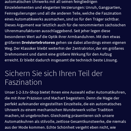
automatischen Uhrwerks mit all seinen feingliedrigen
Einzelelementen und eleganten Verzierungen: Unruh, Gangpartien,
Feinregulierungen und all die anderen Teile, welche die Faszination
eines Automatikwerks ausmachen, sind so für den Träger sichtbar.
Dieses Argument war letztlich auch für die renommierten sächsischen
Uhrenmanufakturen ausschlaggebend. Seit jeher legen diese
besonderen Wert auf die Optik ihrer Armbanduhren. Mit den etwas
größeren
Dreiviertelrotoren
gehen sie dabei allerdings einen eigenen
Weg. Der Klassiker bleibt weiterhin der Zentralrotor, der ein größeres
Drehmoment und damit eine größere Wirkung für den Aufzug
erreicht. Er bleibt dadurch insgesamt die technisch beste Lösung.
Sichern Sie sich Ihren Teil der
Faszination
Unser 1-2-3.tv-Shop bietet Ihnen eine Auswahl edler Automatikuhren,
die mit ihrer Präzision und Machart begeistern. Denn die Magie der
perfekt aufeinander eingestellten Einzelteile, die ein automatisches
Uhrwerk zu einem mechanischen Wunderwerk voller Tradition
machen, ist ungebrochen. Gleichzeitig präsentieren sich unsere
Automatikuhren als stilvolle, zeitlose Gesamtkunstwerke, die niemals
aus der Mode kommen. Echte Schönheit vergeht eben nicht, wie