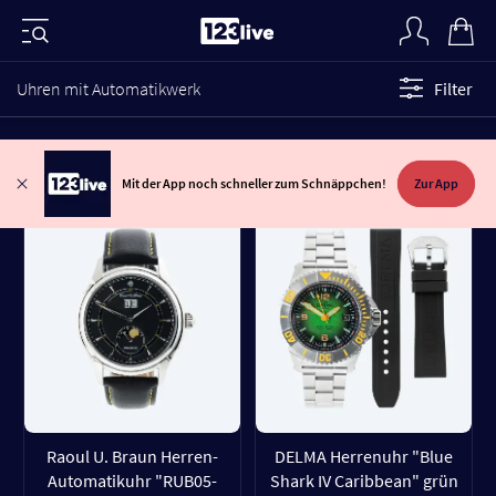
Uhren mit Automatikwerk
Filter
Mit der App noch schneller zum Schnäppchen!
Zur App
Raoul U. Braun Herren-
DELMA Herrenuhr "Blue
Automatikuhr "RUB05-
Shark IV Caribbean" grün