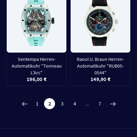
Sentempa Herren-
Raoul U. Braun Herren-
Automatikuhr "Tonneau
Automatikuhr "RUB05-
L'Arc"
0544"
196,00 €
149,90 €
1
2
3
4
...
7