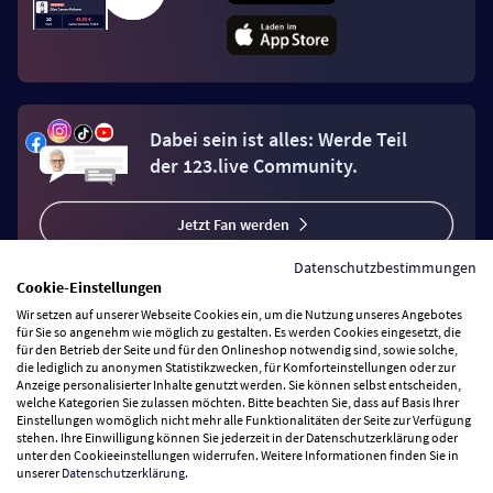
Dabei sein ist alles: Werde Teil
der 123.live Community.
Jetzt Fan werden
Datenschutzbestimmungen
Cookie-Einstellungen
Wir setzen auf unserer Webseite Cookies ein, um die Nutzung unseres Angebotes
für Sie so angenehm wie möglich zu gestalten. Es werden Cookies eingesetzt, die
für den Betrieb der Seite und für den Onlineshop notwendig sind, sowie solche,
Vertrag widerrufen
die lediglich zu anonymen Statistikzwecken, für Komforteinstellungen oder zur
Anzeige personalisierter Inhalte genutzt werden. Sie können selbst entscheiden,
welche Kategorien Sie zulassen möchten. Bitte beachten Sie, dass auf Basis Ihrer
Zahlungsarten
Einstellungen womöglich nicht mehr alle Funktionalitäten der Seite zur Verfügung
stehen. Ihre Einwilligung können Sie jederzeit in der Datenschutzerklärung oder
unter den Cookieeinstellungen widerrufen. Weitere Informationen finden Sie in
Wir versenden mit
unserer
Datenschutzerklärung
.