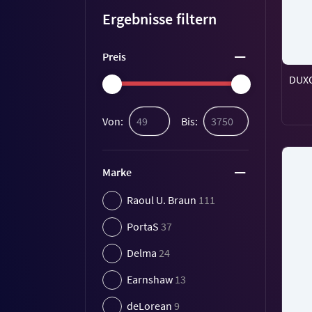
Ergebnisse filtern
Preis
DUXO
Von:
Bis:
Marke
Raoul U. Braun
111
PortaS
37
Delma
24
Earnshaw
13
deLorean
9