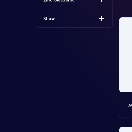
Show
A