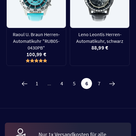
Raoul U. Braun Herren-
Leno Leontis Herren-
Automatikuhr "RUB05-
Automatikuhr, schwarz
88,99 €
0430PB"
100,99 €
1
...
4
5
6
7
Nur 1x Versandkosten für alle