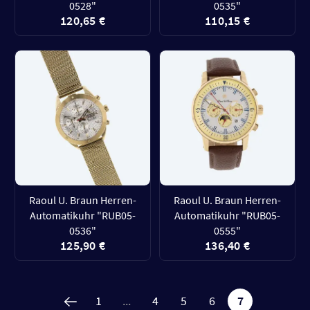
0528"
0535"
120,65 €
110,15 €
Raoul U. Braun Herren-
Raoul U. Braun Herren-
Automatikuhr "RUB05-
Automatikuhr "RUB05-
0536"
0555"
125,90 €
136,40 €
1
...
4
5
6
7