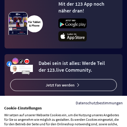
Mit der 123 App noch
näher dran!
Dabei sein ist alles: Werde Teil
der 123.live Community.
Jetzt Fan werden
Datenschutzbestimmungen
Cookie-Einstellungen
Wir setzen auf unserer Webseite Cookies ein, um die Nutzung unseres Angebotes
Vertrag widerrufen
für Sie so angenehm wie möglich zu gestalten. Es werden Cookies eingesetzt, die
für den Betrieb der Seite und für den Onlineshop notwendig sind, sowie solche,