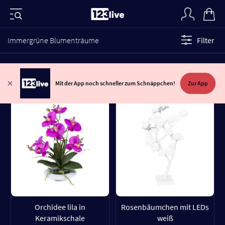
Immergrüne Blumenträume
Filter
Mit der App noch schneller zum Schnäppchen!
Zur App
Orchidee lila in
Rosenbäumchen mit LEDs
Keramikschale
weiß