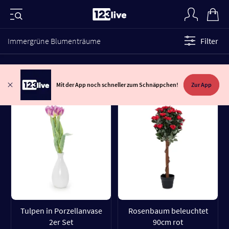
Immergrüne Blumenträume
Filter
Mit der App noch schneller zum Schnäppchen!
Zur App
Tulpen in Porzellanvase
Rosenbaum beleuchtet
2er Set
90cm rot