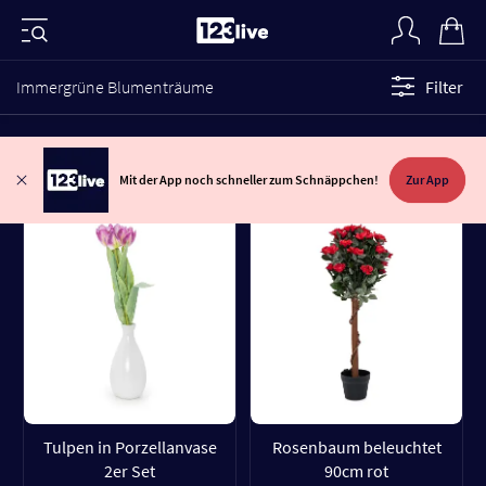
Immergrüne Blumenträume
Filter
Mit der App noch schneller zum Schnäppchen!
Zur App
Tulpen in Porzellanvase
Rosenbaum beleuchtet
2er Set
90cm rot