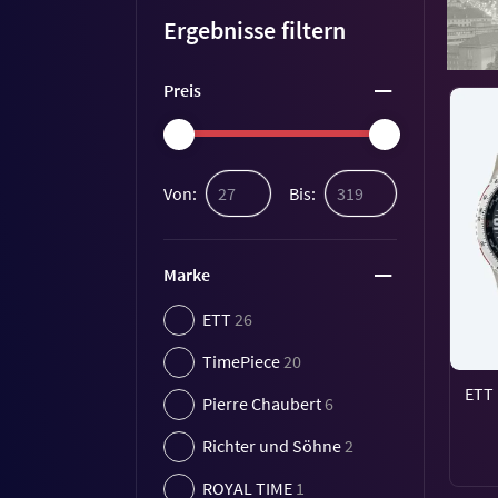
Ergebnisse filtern
Preis
Von:
Bis:
Marke
ETT
26
TimePiece
20
ETT 
Pierre Chaubert
6
Richter und Söhne
2
ROYAL TIME
1