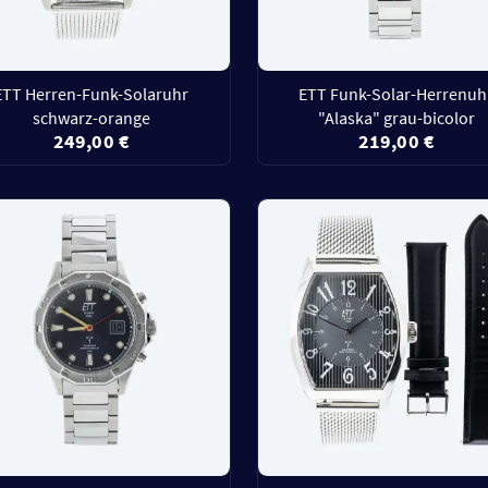
ETT Herren-Funk-Solaruhr
ETT Funk-Solar-Herrenuh
schwarz-orange
"Alaska" grau-bicolor
249,00 €
219,00 €