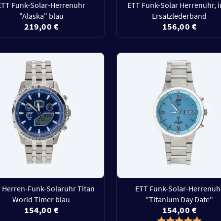
ETT Funk-Solar-Herrenuhr
ETT Funk-Solar Herrenuhr, i
"Alaska" blau
Ersatzlederband
219,00 €
156,00 €
 Herren-Funk-Solaruhr Titan
ETT Funk-Solar-Herrenuh
World Timer blau
"Titanium Day Date"
154,00 €
154,00 €