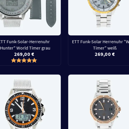
ETT Funk-Solar-Herrenuhr
ETT Funk-Solar Herrenuhr "
"Hunter" World Timer grau
Timer" weiß
269,00 €
269,00 €