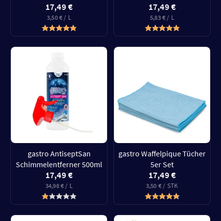
17,49 €
17,49 €
3,50 € / L
5,83 € / L
gastro AntiseptSan
gastro Waffelpique Tücher
Schimmelentferner 500ml
5er Set
17,49 €
17,49 €
34,98 € / L
3,50 € / STK