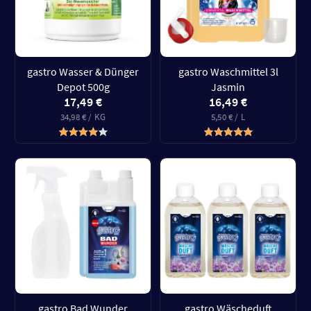
gastro Wasser & Dünger
gastro Waschmittel 3l
Depot 500g
Jasmin
17,49 €
16,49 €
34,98 € / KG
5,50 € / L
gastro Bad Wunder
gastro Wäscheduft