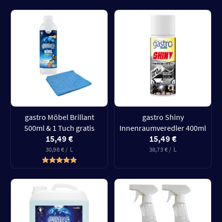
gastro Möbel Brillant
gastro Shiny
500ml & 1 Tuch gratis
Innenraumveredler 400ml
15,49 €
15,49 €
30,98 € / L
38,73 € / L