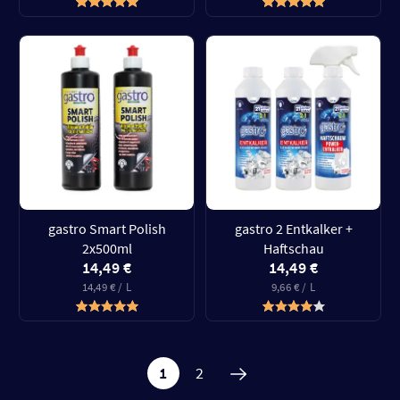
gastro Smart Polish
gastro 2 Entkalker +
2x500ml
Haftschau
14,49 €
14,49 €
14,49 € / L
9,66 € / L
1
2