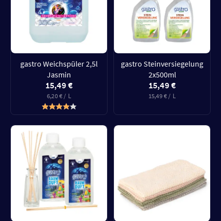
gastro Weichspüler 2,5l
gastro Steinversiegelung
Jasmin
2x500ml
15,49 €
15,49 €
6,20 € / L
15,49 € / L