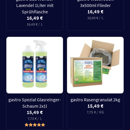
Lavendel 1Liter mit
3x500ml Flieder
16,49 €
Sprühflasche
16,49 €
10,99 € / L
16,49 € / L
gastro Spezial Glasreinger-
gastro Rasengranulat 2kg
15,49 €
Schaum 2x1l
15,49 €
7,75 € / KG
7,75 € / L