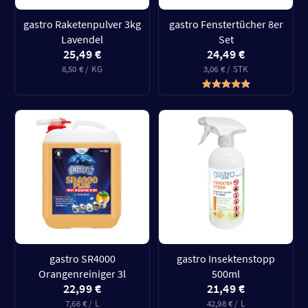
gastro Raketenpulver 3kg
gastro Fenstertücher 8er
Lavendel
Set
25,49 €
24,49 €
8,50 € / KG
3,06 € / STK
gastro SR4000
gastro Insektenstopp
Orangenreiniger 3l
500ml
22,99 €
21,49 €
7,66 € / L
42,98 € / L