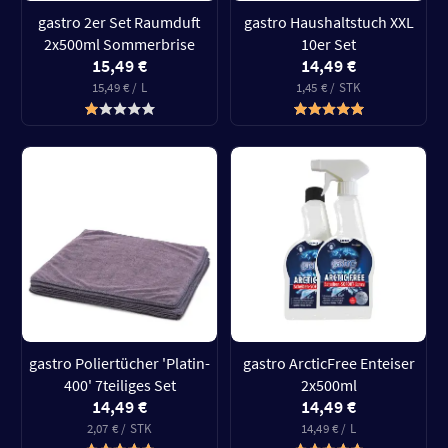
gastro 2er Set Raumduft
gastro Haushaltstuch XXL
2x500ml Sommerbrise
10er Set
15,49 €
14,49 €
15,49 € / L
1,45 € / STK
gastro Poliertücher 'Platin-
gastro ArcticFree Enteiser
400' 7teiliges Set
2x500ml
14,49 €
14,49 €
2,07 € / STK
14,49 € / L