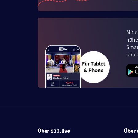
Mit d
näher
Smar
lade
Über 123.live
Über 