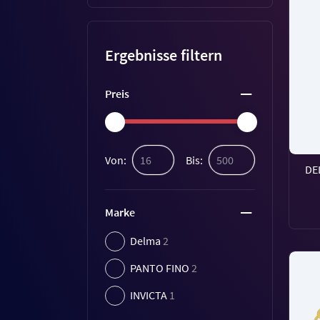
Ergebnisse filtern
Preis
Von:
Bis:
DE
Marke
Delma
2
PANTO FINO
2
INVICTA
1