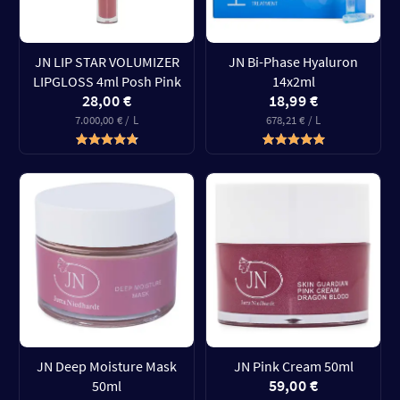
JN LIP STAR VOLUMIZER
JN Bi-Phase Hyaluron
LIPGLOSS 4ml Posh Pink
14x2ml
28,00 €
18,99 €
7.000,00 € / L
678,21 € / L
JN Deep Moisture Mask
JN Pink Cream 50ml
59,00 €
50ml