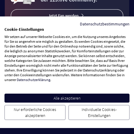
Jetzt Fan werden
Datenschutzbestimmungen
Cookie-Einstellungen
Wir setzen auf unserer Webseite Cookies ein, um die Nutzung unseres Angebotes
für Sie so angenehm wie möglich zu gestalten. Es werden Cookies eingesetzt, die
für den Betrieb der Seite und für den Onlineshop notwendig sind, sowie solche,
Vertrag widerrufen
die lediglich zu anonymen Statistikzwecken, für Komforteinstellungen oder zur
Anzeige personalisierter Inhalte genutzt werden. Sie können selbst entscheiden,
welche Kategorien Sie zulassen möchten. Bitte beachten Sie, dass auf Basis Ihrer
Einstellungen womöglich nicht mehr alle Funktionalitäten der Seite zur Verfügung
Zahlungsarten
stehen. Ihre Einwilligung können Sie jederzeit in der Datenschutzerklärung oder
unter den Cookieeinstellungen widerrufen. Weitere Informationen finden Sie in
unserer
Datenschutzerklärung
.
Wir versenden mit
Service Hotline
Alle akzeptieren
Nur erforderliche Cookies
Individuelle Cookies-
Besuchen Sie uns
akzeptieren
Einstellungen
Cookie Einstellungen
AGB
Datenschutz
Impressum