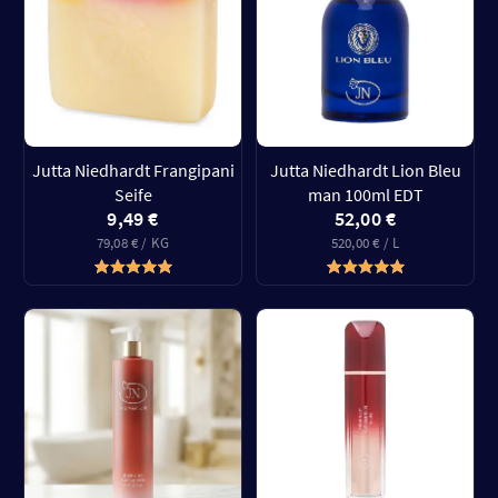
Jutta Niedhardt Frangipani
Jutta Niedhardt Lion Bleu
Seife
man 100ml EDT
9,49 €
52,00 €
79,08 € / KG
520,00 € / L