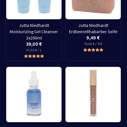
Jutta Niedhardt
Jutta Niedhardt
Moisturizing Gel Cleanser
ErdbeereRhabarber Seife
9,49 €
2x200ml
39,00 €
79,08 € / KG
97,50 € / L