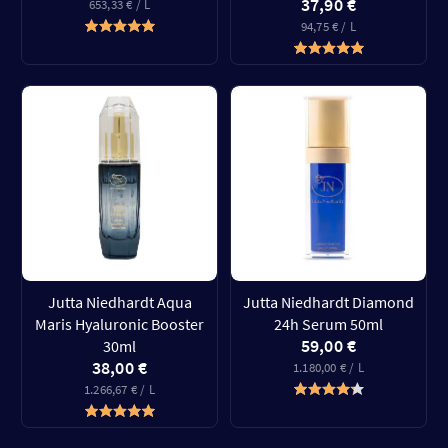
37,90 €
653,33 € / L
94,75 € / L
Jutta Niedhardt Aqua
Jutta Niedhardt Diamond
Maris Hyaluronic Booster
24h Serum 50ml
59,00 €
30ml
38,00 €
1.180,00 € / L
1.266,67 € / L