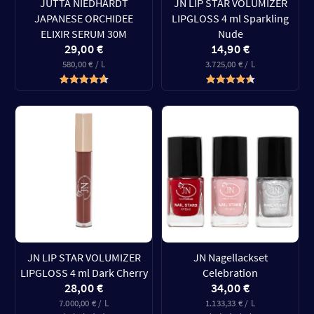
JUTTA NIEDHARDT
JN LIP STAR VOLUMIZER
JAPANESE ORCHIDEE
LIPGLOSS 4 ml Sparkling
ELIXIR SERUM 30M
Nude
29,00 €
14,90 €
580,00 € / L
3.725,00 € / L
JN LIP STAR VOLUMIZER
JN Nagellackset
LIPGLOSS 4 ml Dark Cherry
Celebration
28,00 €
34,00 €
7.000,00 € / L
1.133,33 € / L