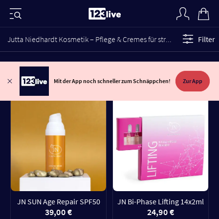
Jutta Niedhardt Kosmetik – Pflege & Cremes für strahlende Haut
Filter
Mit der App noch schneller zum Schnäppchen!
Zur App
JN SUN Age Repair SPF50
JN Bi-Phase Lifting 14x2ml
39,00 €
24,90 €