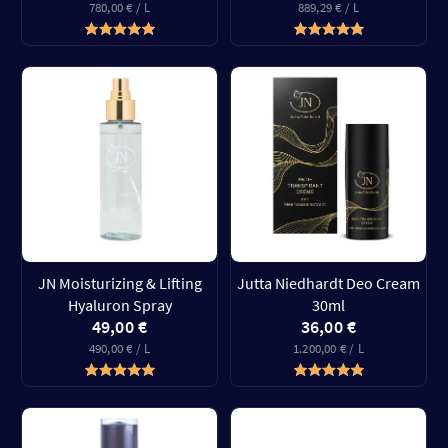
780,00 € / L
889,29 € / L
JN Moisturizing & Lifting
Jutta Niedhardt Deo Cream
Hyaluron Spray
30ml
49,00 €
36,00 €
490,00 € / L
1.200,00 € / L