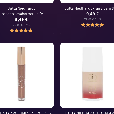
Jutta Niedhardt
Jutta Niedhardt Frangipani S
9,49 €
ErdbeereRhabarber Seife
9,49 €
79,08 € / KG
79,08 € / KG
IP STAR VOLUMIZER LIPGLOSS
JUTTA NIEDHARDT BB CREAM