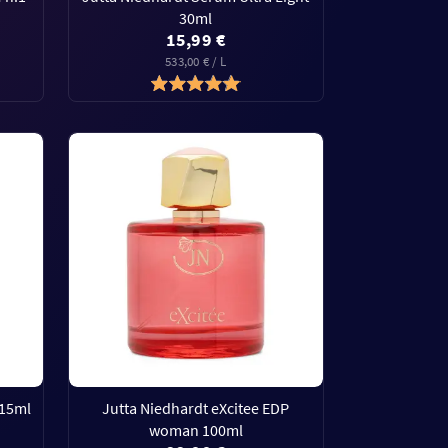
30ml
15,99 €
533,00 € / L
 15ml
Jutta Niedhardt eXcitee EDP
woman 100ml