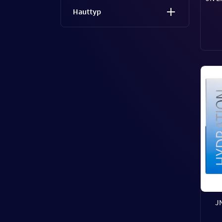
Hauttyp
J