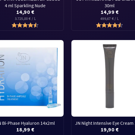
4 ml Sparkling Nude
30ml
14,90 €
14,99 €
3.725,00 € / L
499,67 € / L
N Bi-Phase Hyaluron 14x2ml
JN Night Intensive Eye Cream
18,99 €
19,90 €