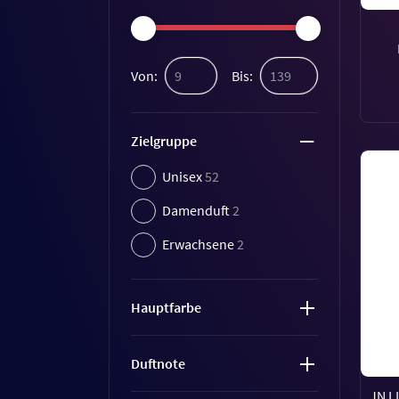
Von:
Bis:
Zielgruppe
Unisex
52
Damenduft
2
Erwachsene
2
Hauptfarbe
Duftnote
JN L