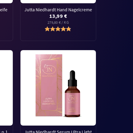
eife
Jutta Niedhardt Hand Nagelcreme
13,99 €
279,80 € / KG
 n.1
Jutta Niedhardt Serum Ultra Light