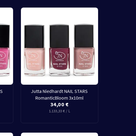
RS
Jutta Niedhardt NAIL STARS
RomanticBloom 3x10ml
34,00 €
1.133,33 € / L