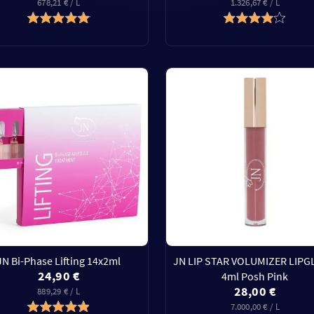
678,21 € / L
1.326,67 € / L
JN Bi-Phase Lifting 14x2ml
JN LIP STAR VOLUMIZER LIP
24,90 €
4ml Posh Pink
28,00 €
889,29 € / L
7.000,00 € / L