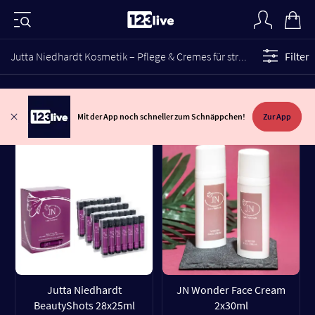
Jutta Niedhardt Kosmetik – Pflege & Cremes für strahlende Haut
Filter
Mit der App noch schneller zum Schnäppchen!
Zur App
Jutta Niedhardt
JN Wonder Face Cream
BeautyShots 28x25ml
2x30ml