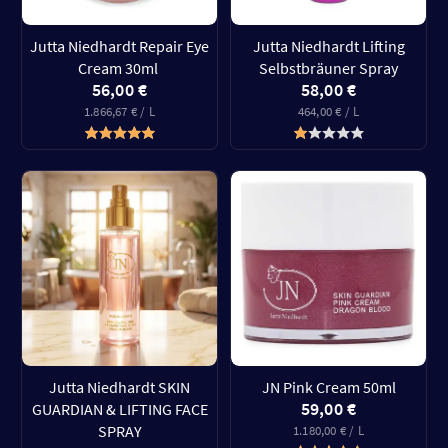
Jutta Niedhardt Repair Eye
Jutta Niedhardt Lifting
Cream 30ml
Selbstbräuner Spray
56,00 €
58,00 €
1.866,67 € / L
464,00 € / L
Jutta Niedhardt SKIN
JN Pink Cream 50ml
59,00 €
GUARDIAN & LIFTING FACE
SPRAY
1.180,00 € / L