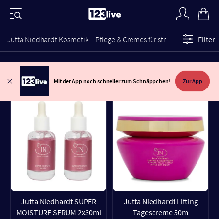
Jutta Niedhardt Kosmetik – Pflege & Cremes für strahlende Haut
Filter
Mit der App noch schneller zum Schnäppchen!
Zur App
Jutta Niedhardt SUPER
Jutta Niedhardt Lifting
MOISTURE SERUM 2x30ml
Tagescreme 50m