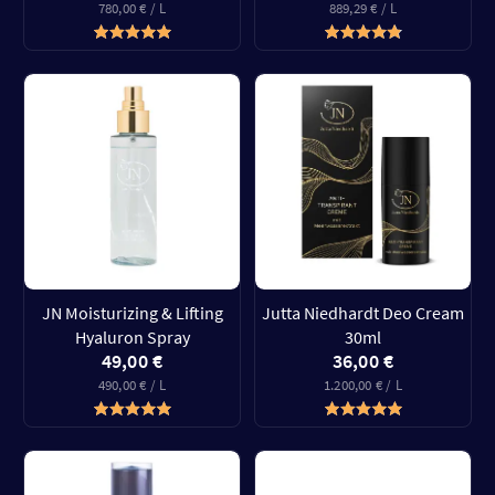
780,00 € / L
889,29 € / L
JN Moisturizing & Lifting
Jutta Niedhardt Deo Cream
Hyaluron Spray
30ml
49,00 €
36,00 €
490,00 € / L
1.200,00 € / L