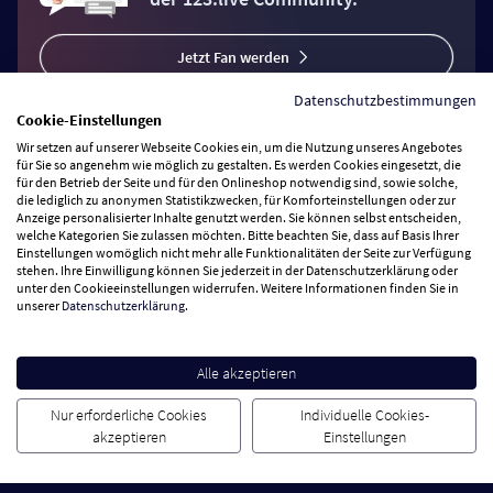
Jetzt Fan werden
Datenschutzbestimmungen
Cookie-Einstellungen
Wir setzen auf unserer Webseite Cookies ein, um die Nutzung unseres Angebotes
für Sie so angenehm wie möglich zu gestalten. Es werden Cookies eingesetzt, die
für den Betrieb der Seite und für den Onlineshop notwendig sind, sowie solche,
Vertrag widerrufen
die lediglich zu anonymen Statistikzwecken, für Komforteinstellungen oder zur
Anzeige personalisierter Inhalte genutzt werden. Sie können selbst entscheiden,
welche Kategorien Sie zulassen möchten. Bitte beachten Sie, dass auf Basis Ihrer
Zahlungsarten
Einstellungen womöglich nicht mehr alle Funktionalitäten der Seite zur Verfügung
stehen. Ihre Einwilligung können Sie jederzeit in der Datenschutzerklärung oder
unter den Cookieeinstellungen widerrufen. Weitere Informationen finden Sie in
Wir versenden mit
unserer
Datenschutzerklärung
.
Service Hotline
Alle akzeptieren
Nur erforderliche Cookies
Individuelle Cookies-
Besuchen Sie uns
akzeptieren
Einstellungen
Cookie Einstellungen
AGB
Datenschutz
Impressum