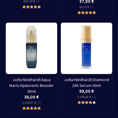
37,90 €
653,33 € / L
94,75 € / L
Jutta Niedhardt Aqua
Jutta Niedhardt Diamond
Maris Hyaluronic Booster
24h Serum 50ml
59,00 €
30ml
38,00 €
1.180,00 € / L
1.266,67 € / L