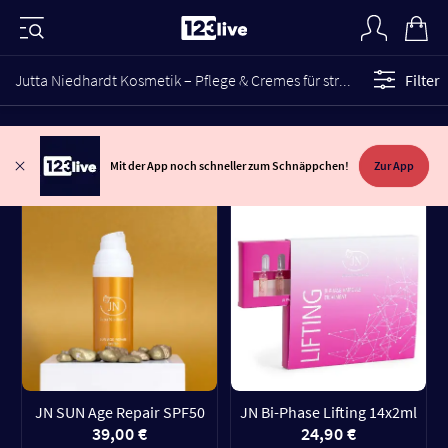
Jutta Niedhardt Kosmetik – Pflege & Cremes für strahlende Haut
Filter
Mit der App noch schneller zum Schnäppchen!
Zur App
JN SUN Age Repair SPF50
JN Bi-Phase Lifting 14x2ml
39,00 €
24,90 €