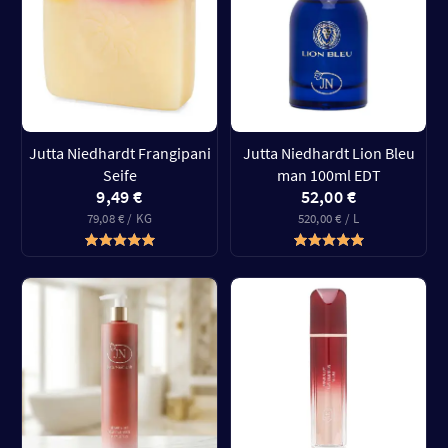
Jutta Niedhardt Frangipani
Jutta Niedhardt Lion Bleu
Seife
man 100ml EDT
9,49 €
52,00 €
79,08 € / KG
520,00 € / L