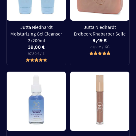
Jutta Niedhardt
Jutta Niedhardt
Moisturizing Gel Cleanser
ErdbeereRhabarber Seife
9,49 €
2x200ml
39,00 €
79,08 € / KG
97,50 € / L