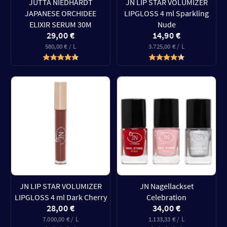
JUTTA NIEDHARDT
JN LIP STAR VOLUMIZER
JAPANESE ORCHIDEE
LIPGLOSS 4 ml Sparkling
ELIXIR SERUM 30M
Nude
29,00 €
14,90 €
580,00 € / L
3.725,00 € / L
JN LIP STAR VOLUMIZER
JN Nagellackset
LIPGLOSS 4 ml Dark Cherry
Celebration
28,00 €
34,00 €
7.000,00 € / L
1.133,33 € / L