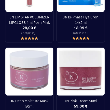
JN LIP STAR VOLUMIZER
JN Bi-Phase Hyaluron
LIPGLOSS 4ml Posh Pink
14x2ml
28,00 €
18,99 €
7.000,00 € / L
678,21 € / L
JN Deep Moisture Mask
JN Pink Cream 50ml
59,00 €
50ml