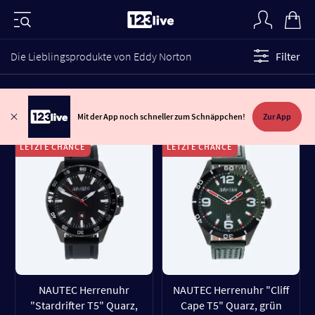
Die Lieblingsprodukte von Eddy Norton
Filter
Mit der App noch schneller zum Schnäppchen!
Zur App
LETZTE CHANCE
LETZTE CHANCE
NAUTEC Herrenuhr
NAUTEC Herrenuhr "Cliff
"Stardrifter T5" Quarz,
Cape T5" Quarz, grün