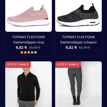
TOPWAY FLEX FOAM
TOPWAY FLEX FOAM
Damenslipper rosa
Damenslipper schwarz
9,82 €
9,82 €
39,00 €
42,00 €
LETZTE CHANCE
LETZTE CHANCE