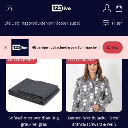
Die Lieblingsprodukte von Nicole Faupel
Filter
Mit der App noch schneller zum Schnäppchen!
Zur App
LETZTE CHANCE
LETZTE CHANCE
Sofaschoner wendbar 3tlg.
Damen-Wendejacke 'Crest'
grau/hellgrau
anthra/schwarz & weiß