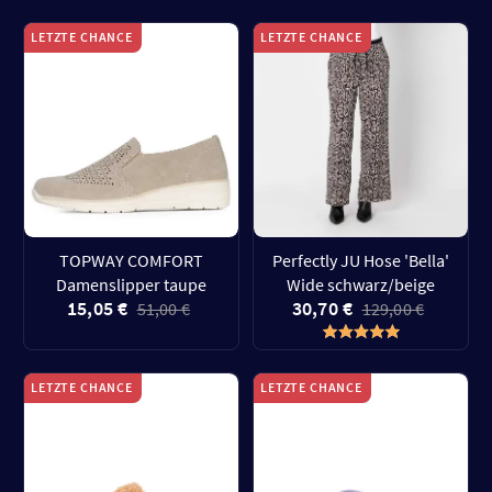
LETZTE CHANCE
LETZTE CHANCE
TOPWAY COMFORT
Perfectly JU Hose 'Bella'
Damenslipper taupe
Wide schwarz/beige
15,05 €
30,70 €
51,00 €
129,00 €
LETZTE CHANCE
LETZTE CHANCE