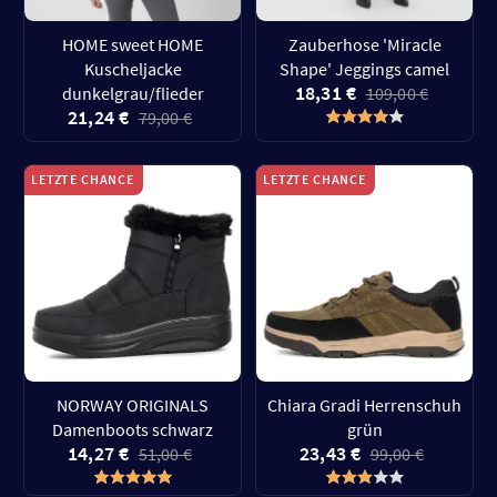
HOME sweet HOME
Zauberhose 'Miracle
Kuscheljacke
Shape' Jeggings camel
18,31 €
dunkelgrau/flieder
109,00 €
21,24 €
79,00 €
LETZTE CHANCE
LETZTE CHANCE
NORWAY ORIGINALS
Chiara Gradi Herrenschuh
Damenboots schwarz
grün
14,27 €
23,43 €
51,00 €
99,00 €