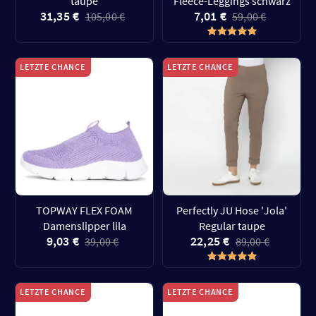
taupe
Fleece-Leggings schwarz
31,35 €
7,01 €
105,00 €
59,00 €
LETZTE CHANCE
LETZTE CHANCE
TOPWAY FLEX FOAM
Perfectly JU Hose 'Jola'
Damenslipper lila
Regular taupe
9,03 €
22,25 €
39,00 €
89,00 €
LETZTE CHANCE
LETZTE CHANCE