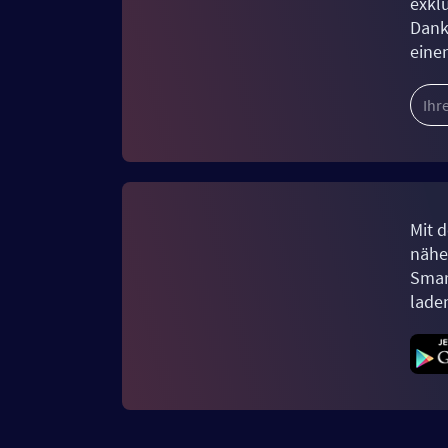
exkl
Dank
eine
Mit d
näher
Smar
lade