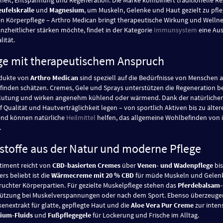
eufelskralle
und
Magnesium
, um Muskeln, Gelenke und Haut gezielt zu pfl
en Körperpflege – Arthro Medican bringt therapeutische Wirkung und Wellne
nzheitlicher stärken möchte, findet in der Kategorie
Immunsystem
eine Aus
lität.
ge mit therapeutischem Anspruch
odukte von
Arthro Medican
sind speziell auf die Bedürfnisse von Menschen 
inden schätzen. Cremes, Gele und Sprays unterstützen die Regeneration b
utung und wirken angenehm kühlend oder wärmend. Dank der natürlichen Inha
f Qualität und Hautverträglichkeit legen – von sportlich Aktiven bis zu ält
end können natürliche
Heilmittel
helfen, das allgemeine Wohlbefinden von i
.
stoffe aus der Natur und moderne Pflege
timent reicht von
CBD-basierten Cremes
über
Venen- und Wadenpflege
bis
rs beliebt ist die
Wärmec­reme mit 20 % CBD
für müde Muskeln und Gelenk
uchter Körperpartien. Für gezielte Muskelpflege stehen das
Pferdebalsam-
ützung bei Muskelverspannungen oder nach dem Sport. Ebenso überzeugen
enextrakt für glatte, gepflegte Haut und die
Aloe Vera Pur Creme
zur inten
ium-Fluids
und
Fußpflegegele
für Lockerung und Frische im Alltag.