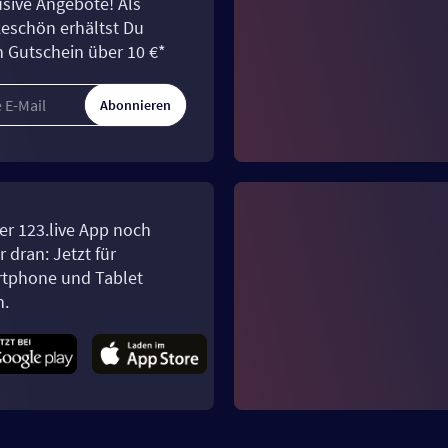
usive Angebote! Als
eschön erhältst Du
n Gutschein über 10 €*
Abonnieren
er 123.live App noch
 dran: Jetzt für
tphone und Tablet
n.