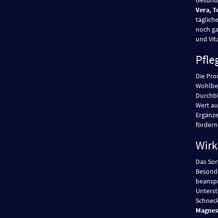
Vera, T
täglich
noch ga
und Vita
Pfle
Die Pr
Wohlbef
Durchbl
Wert au
Ergänz
fördern
Wirk
Das Sor
Besonde
beanspr
Unterst
Schneck
Magnes