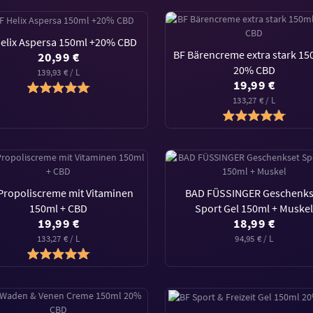
Helix Aspersa 150ml +20% CBD
BF Bärencreme extra stark 15
20,99 €
20% CBD
139,93 € / L
19,99 €
133,27 € / L
Propoliscreme mit Vitaminen
BAD FÜSSINGER Geschenks
150ml + CBD
Sport Gel 150ml + Muske
19,99 €
18,99 €
133,27 € / L
94,95 € / L