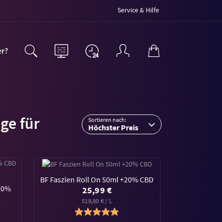
Service & Hilfe
er?
ge für
Sortieren nach:
Höchster Preis
BF Faszien Roll On 50ml +20% CBD
20%
25,99 €
519,80 € / L