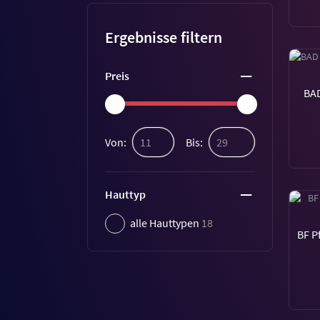
Ergebnisse filtern
Preis
BAD
Von:
Bis:
Hauttyp
alle Hauttypen
18
BF P