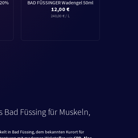
l 20%
BAD FÜSSINGER Wadengel 50ml
12,00 €
240,00 € / L
 Bad Füssing für Muskeln,
elt in Bad Füssing, dem bekannten Kurort für
ezepturen mit modernen Wirkstoffen wie
CBD, Aloe