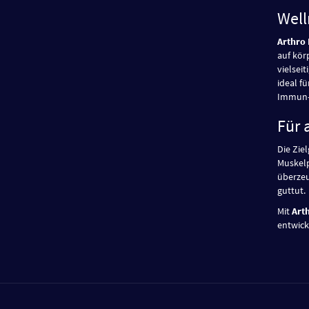
Well
Arthro
auf kör
vielsei
ideal f
Immun- 
Für 
Die Zie
Muskelp
überzeu
guttut.
Mit
Art
entwick