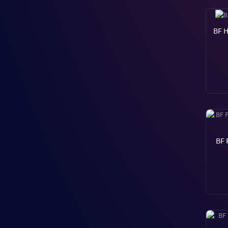
BF 
BF 