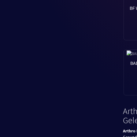
BF 
BA
Art
Gel
Arthro
Gesundh