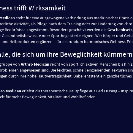
ness trifft Wirksamkeit
 Medican
steht für eine ausgewogene Verbindung aus medizinischer Präzisio
perliche Aktivität, als Pflege nach dem Training oder zur Linderung von chr
tige Bedürfnisse abgestimmt. Besonders geschätzt werden die
Geschenksets
ür Gesundheitsbewusste oder Sportbegeisterte eignen. Wer Körper und Geis
und Heilprodukten ergänzen – für ein rundum harmonisches Wellness-Erle
alle, die sich um ihre Beweglichkeit kümmern
lgruppe von
Arthro Medican
reicht von sportlich aktiven Menschen bis hin z
roblemen angewiesen sind. Die leichten, schnell einziehenden Texturen sin
gen durch ihre hohe Hautverträglichkeit. Dabei entsteht ein ganzheitliches
hro Medican
erlebst du therapeutische Hautpflege aus Bad Füssing – inspiri
elt für mehr Beweglichkeit, Vitalität und Wohlbefinden.