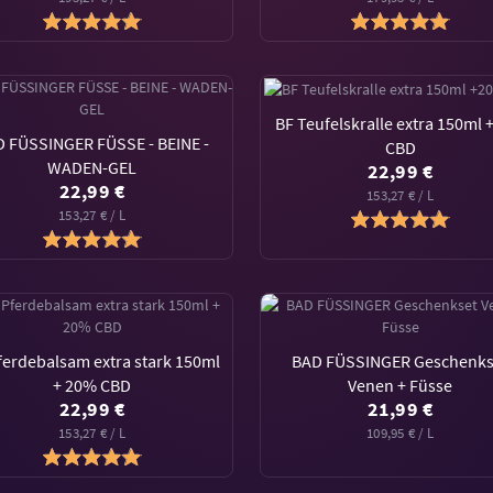
BF Teufelskralle extra 150ml
 FÜSSINGER FÜSSE - BEINE -
CBD
WADEN-GEL
22,99 €
22,99 €
153,27 € / L
153,27 € / L
ferdebalsam extra stark 150ml
BAD FÜSSINGER Geschenks
+ 20% CBD
Venen + Füsse
22,99 €
21,99 €
153,27 € / L
109,95 € / L