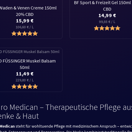
BF Sport & Freizeit Gel 150m
Waden & Venen Creme 150ml
CBD
20% CBD
14,99 €
15,99 €
99,93 € / L
106,60 € / L
D FÜSSINGER Muskel Balsam
50ml
11,49 €
229,80 € / L
hro Medican – Therapeutische Pflege aus
enke & Haut
 Medican
steht für wohltuende Pflege mit medizinischem Anspruch – entwick
eit, Entspannung und Regeneration. Die Marke kombiniert traditionelle R