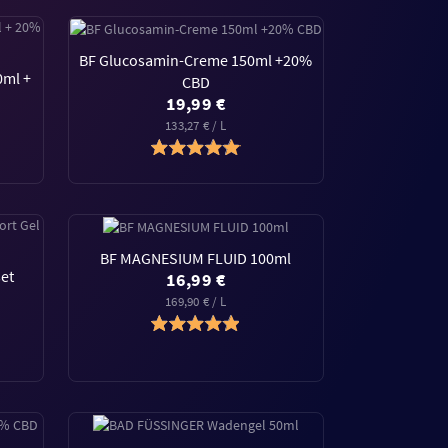
BF Glucosamin-Creme 150ml +20%
0ml +
CBD
19,99 €
133,27 € / L
BF MAGNESIUM FLUID 100ml
et
16,99 €
l
169,90 € / L