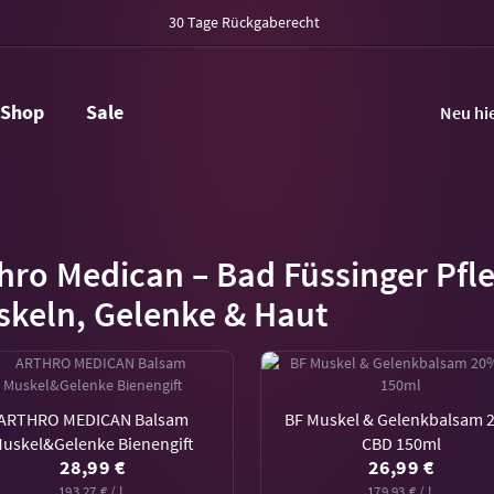
30 Tage Rückgaberecht
Shop
Sale
Neu hi
hro Medican – Bad Füssinger Pfle
keln, Gelenke & Haut
ARTHRO MEDICAN Balsam
BF Muskel & Gelenkbalsam 
uskel&Gelenke Bienengift
CBD 150ml
28,99 €
26,99 €
193,27 € / L
179,93 € / L