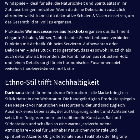
Windspiele – ideal für alle, die Natürlichkeit und Spiritualität in ihr
Zuhause bringen möchten. Wenn du deine Dekoration zusätzlich
abrunden willst, kannst du dekorative Schalen & Vasen einsetzen, um
das Gesamtbild stilvoll zu ergänzen.
Praktische
Wohnaccessoires aus Teakholz
ergänzen das Sortiment:
elegante Schalen, Mörser, Tabletts oder Serviettenboxen verbinden
Funktion mit Ästhetik. Ob beim Servieren, Aufbewahren oder
Dekorieren – jedes Stück ist so gestaltet, dass es sowohl nützlich als
auch dekorativ ist. Besonders die Kombination aus robustem Holz
und feinen Details sorgt für ein harmonisches Zusammenspiel
zwischen Handwerkskunst und Natur.
Ethno-Stil trifft Nachhaltigkeit
Darimana
steht für mehr als nur Dekoration – die Marke bringt ein
Stück Natur in den Wohnraum. Die handgefertigten Produkte spiegeln
den Respekt vor natürlichen Ressourcen wider und sind zugleich
Ausdruck eines Lebensstils, der auf Ursprünglichkeit und Achtsamkeit
setzt. Ihre Designs erinnern an traditionelle Kunst aus Bali und
Südostasien und schaffen so eine warme, erdverbundene
Atmosphäre – ideal für Liebhaber natürlicher Wohnstile und
spiritueller Akzente. Ob große Schalen aus Teakholz oder filigrane