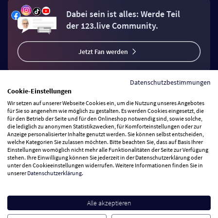
Dabei sein ist alles: Werde Teil
der 123.live Community.
Jetzt Fan werden
Datenschutzbestimmungen
Cookie-Einstellungen
Wir setzen auf unserer Webseite Cookies ein, um die Nutzung unseres Angebotes
Vertrag widerrufen
für Sie so angenehm wie möglich zu gestalten. Es werden Cookies eingesetzt, die
für den Betrieb der Seite und für den Onlineshop notwendig sind, sowie solche,
die lediglich zu anonymen Statistikzwecken, für Komforteinstellungen oder zur
Anzeige personalisierter Inhalte genutzt werden. Sie können selbst entscheiden,
Zahlungsarten
welche Kategorien Sie zulassen möchten. Bitte beachten Sie, dass auf Basis Ihrer
Einstellungen womöglich nicht mehr alle Funktionalitäten der Seite zur Verfügung
stehen. Ihre Einwilligung können Sie jederzeit in der Datenschutzerklärung oder
Wir versenden mit
unter den Cookieeinstellungen widerrufen. Weitere Informationen finden Sie in
unserer
Datenschutzerklärung
.
Service Hotline
Alle akzeptieren
Besuchen Sie uns