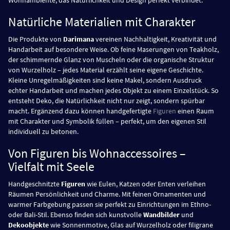
Wohnambiente, das Natürlichkeit und Design perfekt verbindet.
Natürliche Materialien mit Charakter
Die Produkte von
Darimana
vereinen Nachhaltigkeit, Kreativität und
Handarbeit auf besondere Weise. Ob feine Maserungen von Teakholz,
der schimmernde Glanz von Muscheln oder die organische Struktur
von Wurzelholz – jedes Material erzählt seine eigene Geschichte.
Kleine Unregelmäßigkeiten sind keine Makel, sondern Ausdruck
echter Handarbeit und machen jedes Objekt zu einem Einzelstück. So
entsteht Deko, die Natürlichkeit nicht nur zeigt, sondern spürbar
macht. Ergänzend dazu können handgefertigte
Figuren
einen Raum
mit Charakter und Symbolik füllen – perfekt, um den eigenen Stil
individuell zu betonen.
Von Figuren bis Wohnaccessoires –
Vielfalt mit Seele
Handgeschnitzte
Figuren
wie Eulen, Katzen oder Enten verleihen
Räumen Persönlichkeit und Charme. Mit feinen Ornamenten und
warmer Farbgebung passen sie perfekt zu Einrichtungen im Ethno-
oder Bali-Stil. Ebenso finden sich kunstvolle
Wandbilder
und
Dekoobjekte
wie Sonnenmotive, Glas auf Wurzelholz oder filigrane