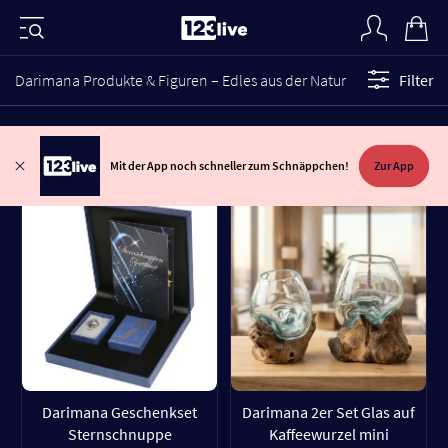
Darimana Produkte & Figuren – Edles aus der Natur
Filter
Mit der App noch schneller zum Schnäppchen!
Zur App
Darimana Geschenkset
Darimana 2er Set Glas auf
Sternschnuppe
Kaffeewurzel mini