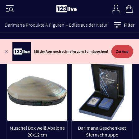
Darimana Produkte & Figuren – Edles aus der Natur
Filter
Mit der App noch schneller zum Schnäppchen!
Zur App
Muschel Box weiß Abalone
Darimana Geschenkset
20x12 cm
Sternschnuppe