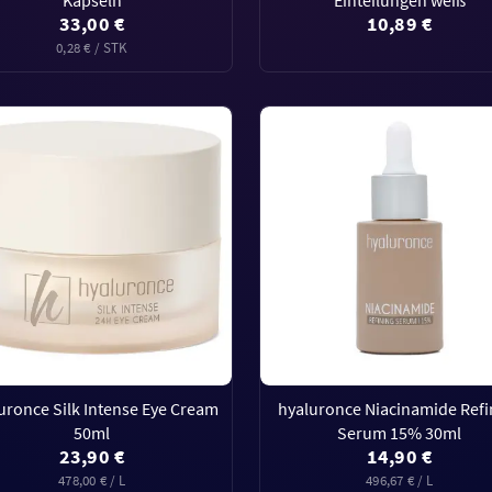
33,00 €
10,89 €
0,28 € / STK
uronce Silk Intense Eye Cream
hyaluronce Niacinamide Refi
50ml
Serum 15% 30ml
23,90 €
14,90 €
478,00 € / L
496,67 € / L