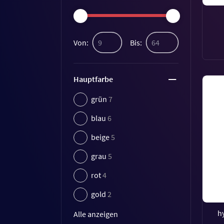
Von:
Bis:
Hauptfarbe
grün
7
blau
6
beige
5
grau
5
rot
4
gold
2
h
Alle anzeigen