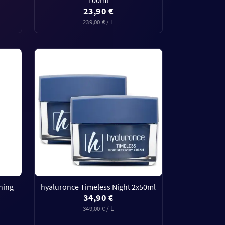
23,90 €
239,00 € / L
ning
hyaluronce Timeless Night 2x50ml
34,90 €
349,00 € / L