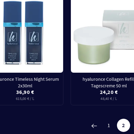
luronce Timeless Night Serum
hyaluronce Collagen Refil
2x30ml
Tagescreme 50 ml
36,90 €
24,20 €
615,00 € / L
48,40 € / L
1
2