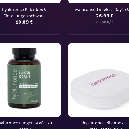
hyaluronce Pillenbox 5
hyaluronce Timeless Day 2x
26,99 €
Einteilungen schwarz
10,89 €
269,90 € / L
yaluronce Lungen Kraft 120
hyaluronce Pillenbox 5
Kapseln
Einteilungen weiß