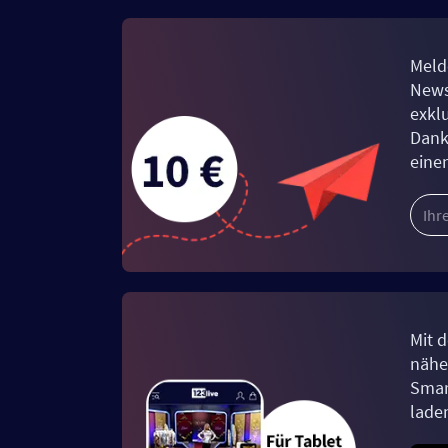
Meld
News
exkl
Dank
eine
Mit d
näher
Smar
lade