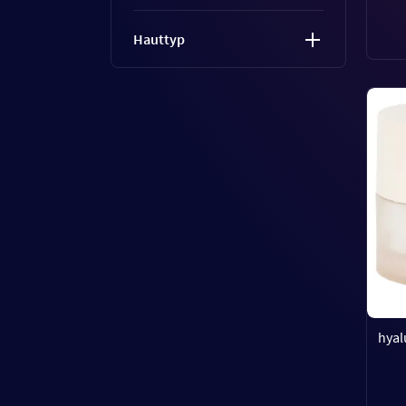
Hauttyp
hyal