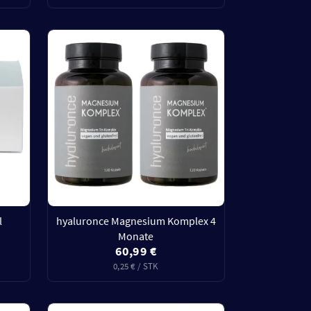
l
hyaluronce Magnesium Komplex 4
Monate
60,99 €
0,25 € / STK