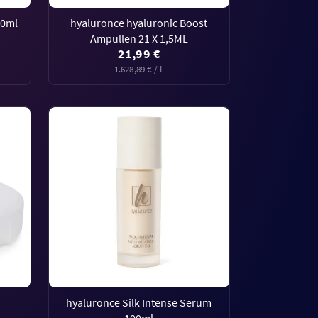
50ml
hyaluronce hyaluronic Boost
Ampullen 21 X 1,5ML
21,99 €
1.628,89 € / L
hyaluronce Silk Intense Serum
100ml