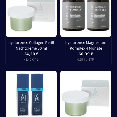
hyaluronce Collagen Refill
hyaluronce Magnesium
Nachtcreme 50 ml
Komplex 4 Monate
24,20 €
60,99 €
48,40 € / L
0,25 € / STK