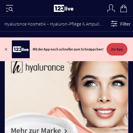
Hyaluronce Kosmetik – Hyaluron-Pflege & Ampullen für strahlende Haut
Filter
Mit der App noch schneller zum Schnäppchen!
Zur App