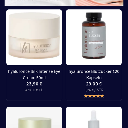
hyaluronce Silk Intense Eye
hyaluronce Blutzucker 120
Cream 50ml
Kapseln
23,90 €
29,00 €
478,00 € / L
0,24 € / STK