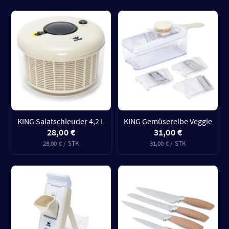
KING Salatschleuder 4,2 L
KING Gemüsereibe Veggie
28,00 €
31,00 €
28,00 € / STK
31,00 € / STK