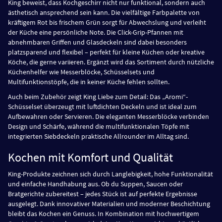
King beweist, dass Kochgeschirr nicht nur funktional, sondern auch
ästhetisch ansprechend sein kann. Die vielfältige Farbpalette von
kräftigem Rot bis frischem Grün sorgt für Abwechslung und verleiht
der Küche eine persönliche Note. Die Click-Grip-Pfannen mit
abnehmbaren Griffen und Glasdeckeln sind dabei besonders
platzsparend und flexibel – perfekt für kleine Küchen oder kreative
Köche, die gerne variieren. Ergänzt wird das Sortiment durch nützliche
Küchenhelfer wie Messerblöcke, Schüsselsets und
Multifunktionstöpfe, die in keiner Küche fehlen sollten.
Auch beim Zubehör zeigt King Liebe zum Detail: Das „Aromi“-
Schüsselset überzeugt mit luftdichten Deckeln und ist ideal zum
Aufbewahren oder Servieren. Die eleganten Messerblöcke verbinden
Design und Schärfe, während die multifunktionalen Töpfe mit
integrierten Siebdeckeln praktische Allrounder im Alltag sind.
Kochen mit Komfort und Qualität
King-Produkte zeichnen sich durch Langlebigkeit, hohe Funktionalität
und einfache Handhabung aus. Ob du Suppen, Saucen oder
Bratgerichte zubereitest – jedes Stück ist auf perfekte Ergebnisse
ausgelegt. Dank innovativer Materialien und moderner Beschichtung
bleibt das Kochen ein Genuss. In Kombination mit hochwertigem