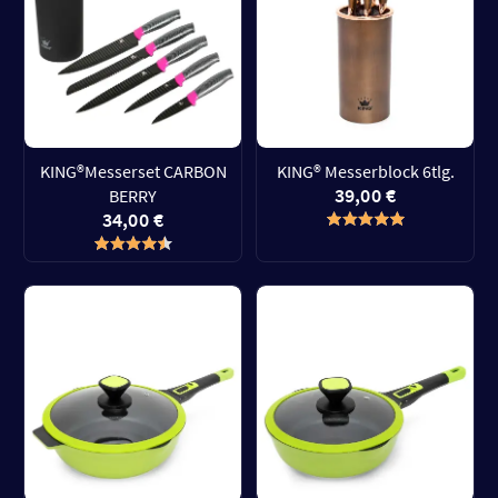
KING®Messerset CARBON
KING® Messerblock 6tlg.
39,00 €
BERRY
34,00 €