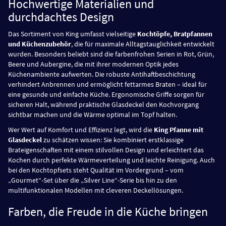
Hochwertige Materialien und
durchdachtes Design
Das Sortiment von King umfasst vielseitige
Kochtöpfe, Bratpfannen
und Küchenzubehör
, die für maximale Alltagstauglichkeit entwickelt
wurden. Besonders beliebt sind die farbenfrohen Serien in Rot, Grün,
Beere und Aubergine, die mit ihrer modernen Optik jedes
Küchenambiente aufwerten. Die robuste Antihaftbeschichtung
verhindert Anbrennen und ermöglicht fettarmes Braten – ideal für
eine gesunde und einfache Küche. Ergonomische Griffe sorgen für
sicheren Halt, während praktische Glasdeckel den Kochvorgang
sichtbar machen und die Wärme optimal im Topf halten.
Wer Wert auf Komfort und Effizienz legt, wird die
King Pfanne mit
Glasdeckel
zu schätzen wissen: Sie kombiniert erstklassige
Brateigenschaften mit einem stilvollen Design und erleichtert das
Kochen durch perfekte Wärmeverteilung und leichte Reinigung. Auch
bei den Kochtopfsets steht Qualität im Vordergrund – vom
„Gourmet“-Set über die „Silver Line“-Serie bis hin zu den
multifunktionalen Modellen mit cleveren Deckellösungen.
Farben, die Freude in die Küche bringen