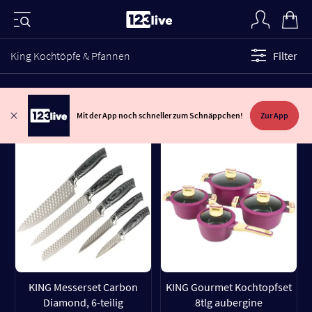
King Kochtöpfe & Pfannen
Filter
Mit der App noch schneller zum Schnäppchen!
Zur App
KING Messerset Carbon
KING Gourmet Kochtopfset
Diamond, 6-teilig
8tlg aubergine