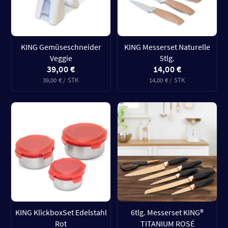
KING Gemüseschneider
KING Messerset Naturelle
Veggie
5tlg.
39,00 €
14,00 €
39,00 € / STK
14,00 € / STK
KING KlickboxSet Edelstahl
6tlg. Messerset KING®
Rot
TITANIUM ROSÉ