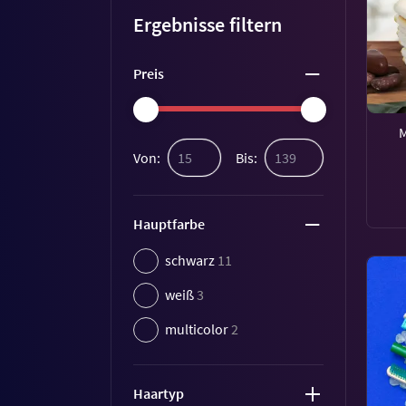
Ergebnisse filtern
Preis
Von:
Bis:
Hauptfarbe
schwarz
11
weiß
3
multicolor
2
Haartyp