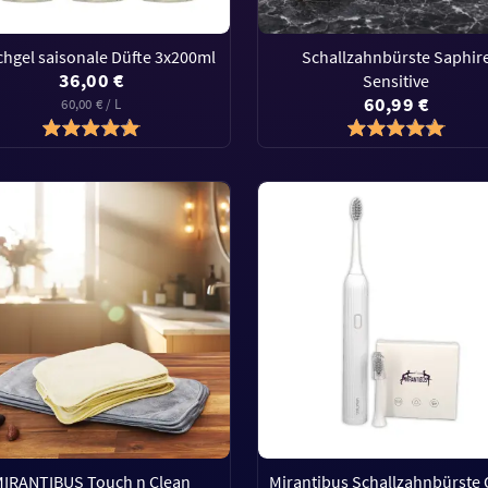
hgel saisonale Düfte 3x200ml
Schallzahnbürste Saphir
36,00 €
Sensitive
60,99 €
60,00 € / L
MIRANTIBUS Touch n Clean
Mirantibus Schallzahnbürste