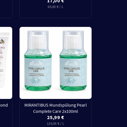
17,00 €
85,00 € / L
mond
MIRANTIBUS Mundspülung Pearl
Complete Care 2x100ml
25,99 €
129,95 € / L