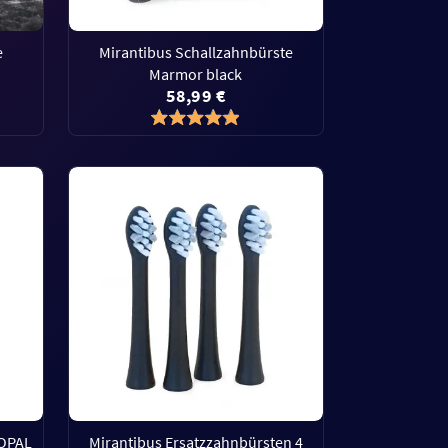
e
Mirantibus Schallzahnbürste
Marmor black
58,99 €
 OPAL
Mirantibus Ersatzzahnbürsten 4