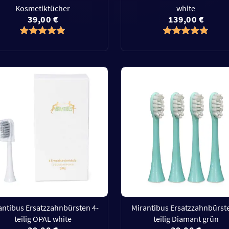
Kosmetiktücher
white
39,00 €
139,00 €
antibus Ersatzzahnbürsten 4-
Mirantibus Ersatzzahnbürst
teilig OPAL white
teilig Diamant grün