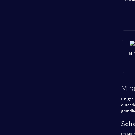
Mi
Mir
Ein ges
durchda
gründli
Scha
Im Mitt