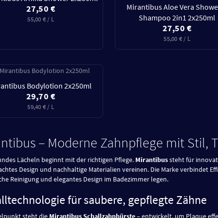
Mirantibus Aloe Vera Showe
27,50 €
Shampoo 2in1 2x250ml
55,00 € / L
27,50 €
55,00 € / L
rantibus Bodylotion 2x250ml
29,70 €
59,40 € / L
antibus – Moderne Zahnpflege mit Stil,
undes Lächeln beginnt mit der richtigen Pflege.
Mirantibus
steht für innova
chtes Design und nachhaltige Materialien vereinen. Die Marke verbindet Effi
che Reinigung und elegantes Design im Badezimmer legen.
lltechnologie für saubere, gepflegte Zähne
elpunkt steht die
Mirantibus Schallzahnbürste
– entwickelt, um Plaque effe