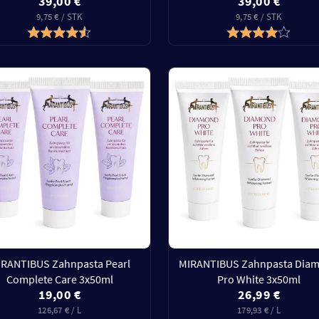
39,00 €
39,00 €
9,75 € / STK
9,75 € / STK
IRANTIBUS Zahnpasta Pearl
MIRANTIBUS Zahnpasta Dia
Complete Care 3x50ml
Pro White 3x50ml
19,00 €
26,99 €
126,67 € / L
179,93 € / L