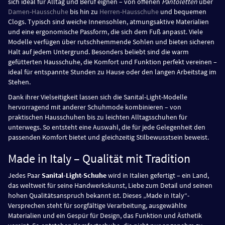
sich ideal für Alltag und Beruf eignen – von offenen
Pantoletten
über
Damen-Hausschuhe
bis hin zu
Herren-Hausschuhe
und bequemen
Clogs. Typisch sind weiche Innensohlen, atmungsaktive Materialien
und eine ergonomische Passform, die sich dem Fuß anpasst. Viele
Modelle verfügen über rutschhemmende Sohlen und bieten sicheren
Halt auf jedem Untergrund. Besonders beliebt sind die warm
gefütterten Hausschuhe, die Komfort und Funktion perfekt vereinen –
ideal für entspannte Stunden zu Hause oder den langen Arbeitstag im
Stehen.
Dank ihrer Vielseitigkeit lassen sich die Sanital-Light-Modelle
hervorragend mit anderer Schuhmode kombinieren – von
praktischen Hausschuhen bis zu leichten Alltagsschuhen für
unterwegs. So entsteht eine Auswahl, die für jede Gelegenheit den
passenden Komfort bietet und gleichzeitig Stilbewusstsein beweist.
Made in Italy – Qualität mit Tradition
Jedes Paar
Sanital-Light-Schuhe
wird in Italien gefertigt – ein Land,
das weltweit für seine Handwerkskunst, Liebe zum Detail und seinen
hohen Qualitätsanspruch bekannt ist. Dieses „Made in Italy“-
Versprechen steht für sorgfältige Verarbeitung, ausgewählte
Materialien und ein Gespür für Design, das Funktion und Ästhetik