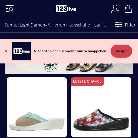
Sanital Light Damen- & Herren Hausschuhe – Laufen wie auf Wolken
Filter
Mit der App noch schneller zum Schnäppchen!
Zur App
LETZTE CHANCE