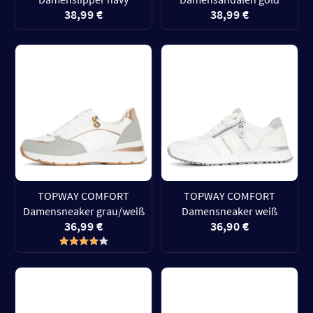
38,99 €
38,99 €
TOPWAY COMFORT
TOPWAY COMFORT
Damensneaker grau/weiß
Damensneaker weiß
36,99 €
36,90 €